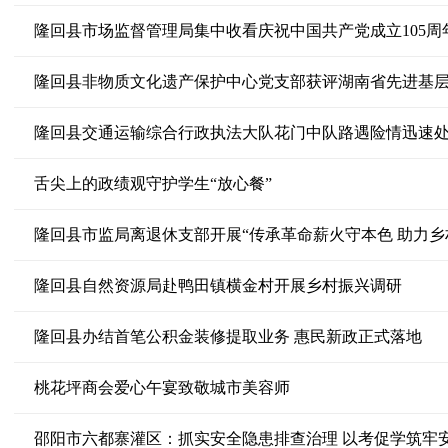
隆回县市场监督管理局集中收看庆祝中国共产党成立105周
隆回县非物质文化遗产保护中心党支部获评湖南省先进基
隆回县交通运输综合行政执法大队花门中队路遇险情迅速
舌尖上的政绩观守护学生“放心餐”
隆回县市监局离退休支部开展“传承革命薪火守本色 助力乡
隆回县自然资源局赴鸭田镇横金村开展乡村振兴调研
隆回县办结首笔公积金装修提取业务 惠民新政正式落地
桃花坪商会爱心午宴致敬城市美容师
邵阳市六都寨灌区：抓实安全隐患排查治理 以考促学筑牢