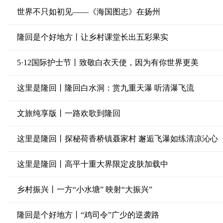
世界不只如初见——《海国图志》在扬州
隆回是个好地方丨让乡村课堂长出五彩果实
5·12国际护士节丨致敬白衣天使，因为有你世界更美
这里是隆回丨隆回白水洞：赏九重天瀑 听清瀑飞流
文旅纯享版丨一路欢歌到隆回
这里是隆回丨探秘荷香桥镇聂家村 邂逅飞瀑如练清凉沁心
这里是隆回丨高平十重大界限定皮肤加载中
乡村振兴丨一方“小水塘” 映射“大振兴”
隆回是个好地方丨“鸡司令”广少的逆袭路