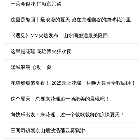
一朵金银花 铺就富民路
这里是隆回丨最浪漫的夏天 藏在龙瑶幽谷的绣球花海里
《遇见》MV火热发布：山水间邂逅最美隆回
这里是花瑶 花瑶篝火狂欢夜
隆城浪漫 心动一夏
花瑶燃爆盛夏夜！ 2025云上花瑶・村晚大舞台全程回顾！
这个夏天，总要来花瑶追一场绝美的晨曦吧！
向快乐出发！来花瑶，过一个载歌载舞的凉快夏天！
三阁司镇朝京山烟波浩荡云雾飘渺