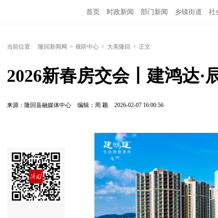
首页
时政新闻
部门新闻
乡镇街道
社
人文艺术
图说隆回
当前位置:
隆回新闻网
>
视听中心
>
大美隆回
>
正文
2026新春房交会丨建鸿达·
来源：隆回县融媒体中心
编辑：周 颖
2026-02-07 16:00:56