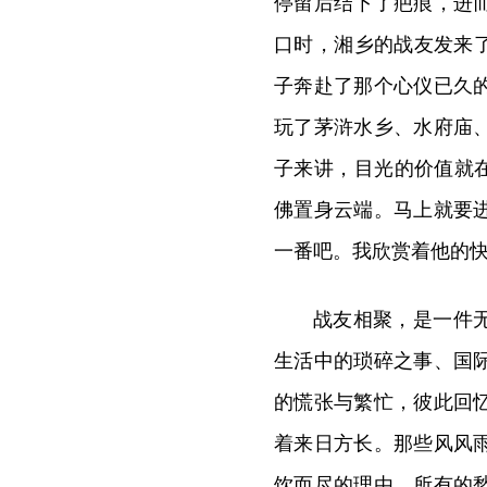
停留后结下了疤痕，进
口时，湘乡的战友发来了
子奔赴了那个心仪已久
玩了茅浒水乡、水府庙
子来讲，目光的价值就在
佛置身云端。马上就要
一番吧。我欣赏着他的
战友相聚，是一件
生活中的琐碎之事、国
的慌张与繁忙，彼此回
着来日方长。那些风风
饮而尽的理由。所有的