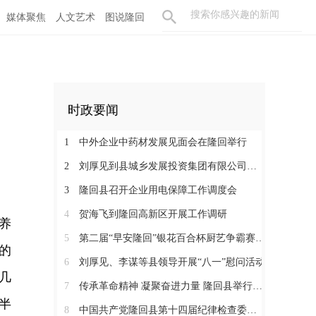
媒体聚焦
人文艺术
图说隆回
时政要闻
1
中外企业中药材发展见面会在隆回举行
2
刘厚见到县城乡发展投资集团有限公司调研
3
隆回县召开企业用电保障工作调度会
4
贺海飞到隆回高新区开展工作调研
养
5
第二届“早安隆回”银花百合杯厨艺争霸赛启动
的
6
刘厚见、李谋等县领导开展“八一”慰问活动
几
7
传承革命精神 凝聚奋进力量 隆回县举行纪念红军长征胜利90周年活动
半
8
中国共产党隆回县第十四届纪律检查委员会举行第一次全体会议