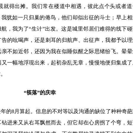
晨就得出摊。我们常在楼道中相遇，彼此点个头或者道
时，我犹如一只归巢的倦鸟，他们却似出征的斗士；早上相
归航，我为了“生计”出发。这是城里邻居们难得的线下碰
广告的吆喝声，还是刺耳的归航声、出征声，我都予以理
远亲不如近邻，还因为我在似睡似醒之际思绪纷飞。晕晕
幅又一幅地浮现出来，起初杂乱无章，慢慢地便归集成了
章。
“筷落”的庆幸
去年的8月算起。信息的不对等以及沟通的缺位了种种奇葩
耳钻进来又从右耳飘然而去，但它却在心房拐了个弯，短