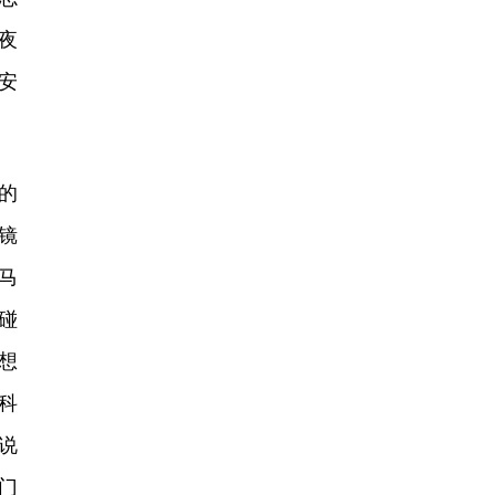
夜
安
的
镜
马
碰
想
科
说
门