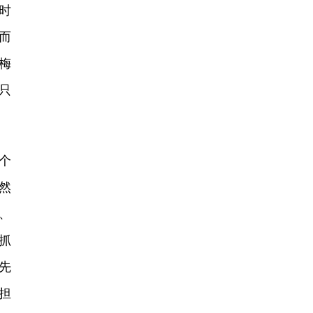
时
而
梅
只
个
然
、
抓
先
担