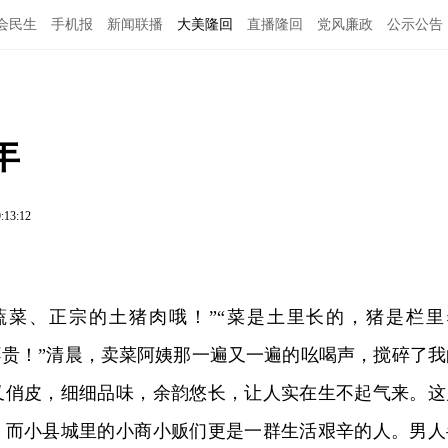
会民生
手机报
新闻联播
大美隆回
直播隆回
党风廉政
公示公告
年
:13:12
蔬菜、正宗的土猪肉哦！”“菜是土里长的，猪是栏里
不贵！”清晨，卖菜阿姨那一遍又一遍的吆喝声，搅碎了我
又俏皮，细细品味，余韵悠长，让人实在生不起气来。这
，而小县城里的小商小贩们更是一群生活艰辛的人。男人