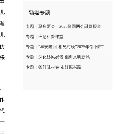
出
儿
融媒专题
游
专题丨聚焦两会—2025隆回两会融媒报道
儿
专题丨应急科普课堂
仿
专题丨“早安隆回·相见村晚”2025年邵阳市“我们的节日·春节”村晚示范展示活动
乐
专题丨深化移风易俗 倡树文明新风
专题丨答好驻村卷 走好振兴路
、
作
想
一
志