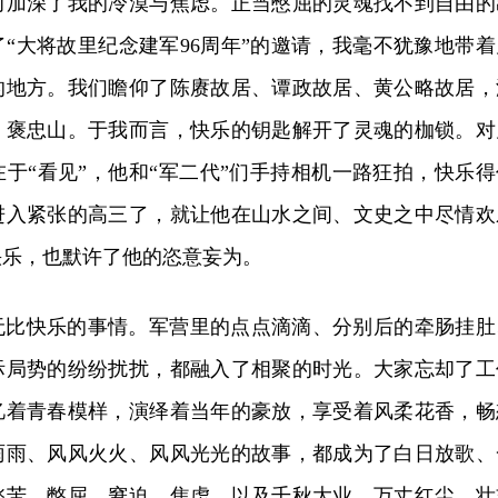
而加深了我的冷漠与焦虑。正当憋屈的灵魂找不到自由的
“大将故里纪念建军96周年”的邀请，我毫不犹豫地带着
的地方。我们瞻仰了陈赓故居、谭政故居、黄公略故居，
、褒忠山。于我而言，快乐的钥匙解开了灵魂的枷锁。对
于“看见”，他和“军二代”们手持相机一路狂拍，快乐得
进入紧张的高三了，就让他在山水之间、文史之中尽情欢
快乐，也默许了他的恣意妄为。
无比快乐的事情。军营里的点点滴滴、分别后的牵肠挂肚
际局势的纷纷扰扰，都融入了相聚的时光。大家忘却了工
忆着青春模样，演绎着当年的豪放，享受着风柔花香，畅
雨雨、风风火火、风风光光的故事，都成为了白日放歌、
愁苦、憋屈、窘迫、焦虑，以及千秋大业、万丈红尘、壮