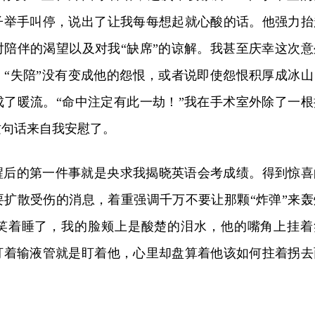
子举手叫停，说出了让我每每想起就心酸的话。他强力抬
对陪伴的渴望以及对我“缺席”的谅解。我甚至庆幸这次意
，“失陪”没有变成他的怨恨，或者说即使怨恨积厚成冰山
成了暖流。“命中注定有此一劫！”我在手术室外除了一根
这句话来自我安慰了。
醒后的第一件事就是央求我揭晓英语会考成绩。得到惊喜
要扩散受伤的消息，着重强调千万不要让那颗“炸弹”来轰
笑着睡了，我的脸颊上是酸楚的泪水，他的嘴角上挂着
盯着输液管就是盯着他，心里却盘算着他该如何拄着拐去