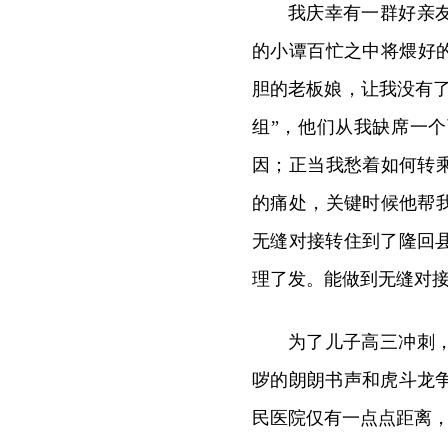
我庆幸有一群好亲
的小谭百忙之中将煨好
胆的老板娘，让我没有
组”，他们从我缺席一
因；正当我愁着如何转
的痛处，关键时候他帮
无缝对接转住到了隆回
理了发。能做到无缝对
为了儿子高三冲刺
哕的朗朗书声和虎斗龙
民医院仅有一点点距离