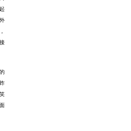
起
外
，
接
的
炸
笑
面