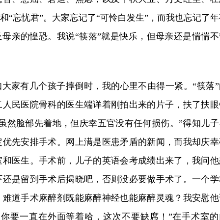
”和“忘忧君”。大家忘记了“可怜白发生”，而我也忘记了年
及母亲的惶恐。我说“筷落”就是快乐，但母亲还是惴惴不
知大家有几个孩子摔倒时，我的心里不由得一紧。“筷落”
二人民医院骨科的医生端详着刚拍出来的片子，扶了扶眼
，虽然脸部先着地，但庆幸五官没有任何损伤。”得知儿子
定优先安排手术。网上满是医患矛盾的新闻，而我却庆幸
室和医生。手术前，儿子的英语会考成绩出来了，我问他
吓还是留到手术后揭晓吧，否则没必要做手术了。一个学
。难道手术麻醉剂既能麻醉神经也能麻醉灵魂？我安慰他
爸你要一直在外面等着哈，这次不要缺席！”在手术室的