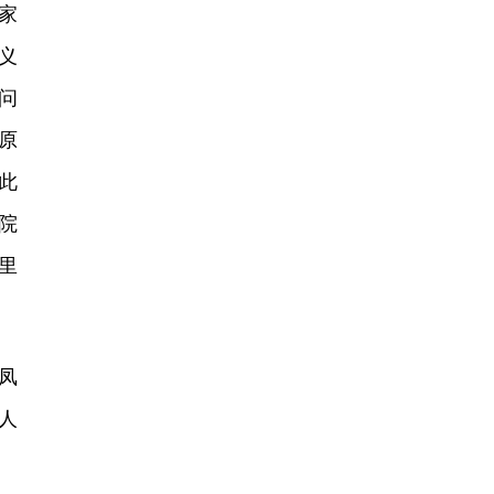
家
义
问
原
此
院
里
凤
人