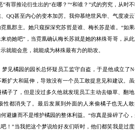
恶”有罪推论衍生出的“在哪？”“和谁？”式的穷究，从时不
信、QQ甚至内心的变本加厉。我仰慕绝世风华、气度凌云
的霓凰郡主。她只窥探深究苏哲是谁、梅长苏是谁。“如果
殊来劝她吧”，当霓凰确认梅长苏就是她的林殊哥哥，从此
暗示就能会意，就能成为林殊最有力的助攻。
，梦见橘园的园长总怀疑员工监守自盗，于是他成立了N
不断扩大和延伸，导致没有一个员工敢提意见和建议。虽
碰橘子了，但是没过多久他就发现员工主动去锄草、翻地
极性都消失了。最后发展到外面的人来偷橘子也无人敢
如何避嫌而不是维护橘园的整体利益。“你真是操碎了心，
崽吧！”当我把这个梦说给好友们听时，他们都笑我是过度