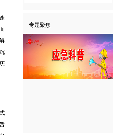
一
逢
专题聚焦
面
解
沉
庆
式
暂