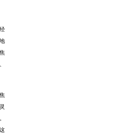
经
地
焦
、
焦
灵
。
这