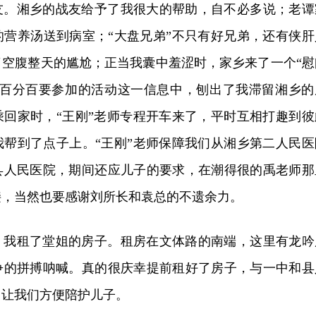
友。湘乡的战友给予了我很大的帮助，自不必多说；老谭
的营养汤送到病室；“大盘兄弟”不只有好兄弟，还有侠肝
了空腹整天的尴尬；正当我囊中羞涩时，家乡来了一个“慰
个百分百要参加的活动这一信息中，刨出了我滞留湘乡的
乘回家时，“王刚”老师专程开车来了，平时互相打趣到彼
我帮到了点子上。“王刚”老师保障我们从湘乡第二人民医
县人民医院，期间还应儿子的要求，在潮得很的禹老师那
接，当然也要感谢刘所长和袁总的不遗余力。
，我租了堂姐的房子。租房在文体路的南端，这里有龙吟
争的拼搏呐喊。真的很庆幸提前租好了房子，与一中和县
，让我们方便陪护儿子。