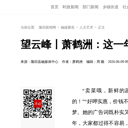
首页
时政新闻
部门新闻
乡镇街道
社
当前位置:
隆回新闻网
>
融媒聚焦
>
人文艺术
>
正文
望云峰丨萧鹤洲：这一
来源：隆回县融媒体中心
作者：萧鹤洲
编辑：周 颖
2026-06-09 09
“卖菜哦，新鲜的
的！”“好呷实惠，价钱
梦。她的广告词既朴实
年，大家都过得不容易