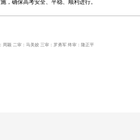
措施，确保高考安全、平稳、顺利进行。
：周颖 二审：马美姣 三审：罗勇军 终审：隆正平