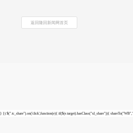
返回隆回新闻网首页
} }) $(".tc_share").on('click',function(e){ if($(e.target).hasClass("xl_share"))