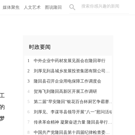
媒体聚焦
人文艺术
图说隆回
时政要闻
1
中外企业中药材发展见面会在隆回举行
2
刘厚见到县城乡发展投资集团有限公司调研
3
隆回县召开企业用电保障工作调度会
4
贺海飞到隆回高新区开展工作调研
工
5
第二届“早安隆回”银花百合杯厨艺争霸赛启动
的
6
刘厚见、李谋等县领导开展“八一”慰问活动
梦
7
传承革命精神 凝聚奋进力量 隆回县举行纪念红军长征胜利90周年活动
8
中国共产党隆回县第十四届纪律检查委员会举行第一次全体会议