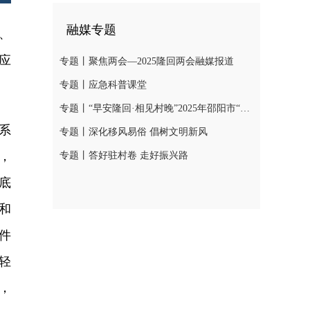
融媒专题
、
应
专题丨聚焦两会—2025隆回两会融媒报道
专题丨应急科普课堂
专题丨“早安隆回·相见村晚”2025年邵阳市“我们的节日·春节”村晚示范展示活动
系
专题丨深化移风易俗 倡树文明新风
，
专题丨答好驻村卷 走好振兴路
底
和
件
轻
，