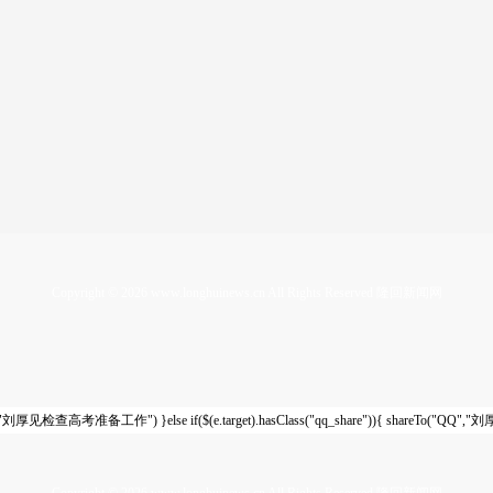
Copyright ©
2026
www.longhuinews.cn All Rights Reserved 隆回新闻网
{ shareTo("WB","刘厚见检查高考准备工作") }else if($(e.target).hasClass("qq_share")){ shareTo
Copyright ©
2026
www.longhuinews.cn All Rights Reserved 隆回新闻网