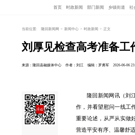
首页
时政新闻
部门新闻
乡镇街道
社
当前位置:
隆回新闻网
>
新闻中心
>
时政新闻
>
正文
刘厚见检查高考准备工
来源：隆回县融媒体中心
作者：刘江
编辑：罗勇军
2026-06-06 23
隆回新闻网讯（刘
作，并看望慰问一线工
重要论述，从严从实做
营造平安有序、温馨舒