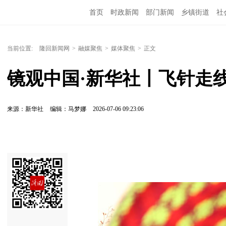
首页
时政新闻
部门新闻
乡镇街道
社
人文艺术
图说隆回
当前位置:
隆回新闻网
>
融媒聚焦
>
媒体聚焦
>
正文
镜观中国·新华社丨飞针走
来源：新华社
编辑：马梦娜
2026-07-06 09:23:06