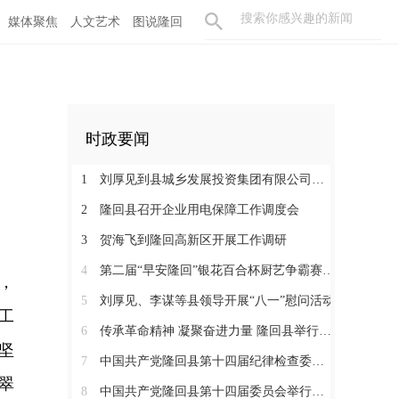
媒体聚焦
人文艺术
图说隆回
时政要闻
1
刘厚见到县城乡发展投资集团有限公司调研
2
隆回县召开企业用电保障工作调度会
3
贺海飞到隆回高新区开展工作调研
4
第二届“早安隆回”银花百合杯厨艺争霸赛启动
，
5
刘厚见、李谋等县领导开展“八一”慰问活动
工
6
传承革命精神 凝聚奋进力量 隆回县举行纪念红军长征胜利90周年活动
坚
7
中国共产党隆回县第十四届纪律检查委员会举行第一次全体会议
翠
8
中国共产党隆回县第十四届委员会举行第一次全体会议