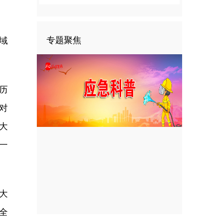
专题聚焦
域
历
对
大
一
大
全