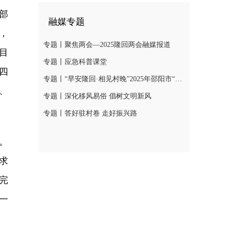
部
融媒专题
，
专题丨聚焦两会—2025隆回两会融媒报道
目
专题丨应急科普课堂
四
专题丨“早安隆回·相见村晚”2025年邵阳市“我们的节日·春节”村晚示范展示活动
、
专题丨深化移风易俗 倡树文明新风
专题丨答好驻村卷 走好振兴路
。
求
完
一