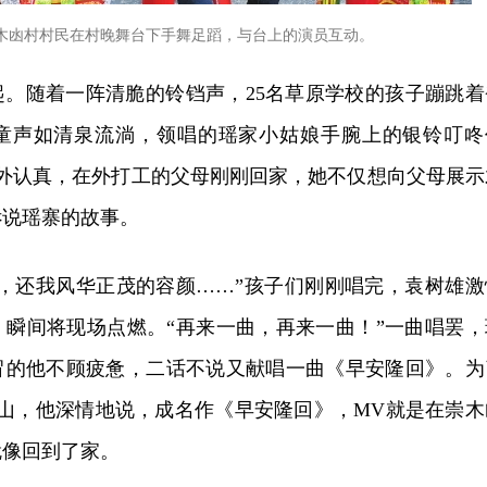
崇木凼村村民在村晚舞台下手舞足蹈，与台上的演员互动。
起。随着一阵清脆的铃铛声，25名草原学校的孩子蹦跳着
童声如清泉流淌，领唱的瑶家小姑娘手腕上的银铃叮咚
格外认真，在外打工的父母刚刚回家，她不仅想向父母展示
诉说瑶寨的故事。
迁，还我风华正茂的容颜……”孩子们刚刚唱完，袁树雄激
》瞬间将现场点燃。“再来一曲，再来一曲！”一曲唱罢，
冒的他不顾疲惫，二话不说又献唱一曲《早安隆回》。为
上山，他深情地说，成名作《早安隆回》，MV就是在崇木
就像回到了家。