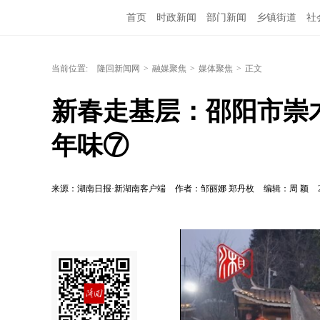
首页
时政新闻
部门新闻
乡镇街道
社
当前位置:
隆回新闻网
>
融媒聚焦
>
媒体聚焦
>
正文
新春走基层：邵阳市崇
年味⑦
来源：湖南日报·新湖南客户端
作者：邹丽娜 郑丹枚
编辑：周 颖