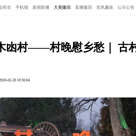
会民生
手机报
新闻联播
大美隆回
直播隆回
党风廉政
公示公告
木凼村——村晚慰乡愁｜ 古
2026-02-26 10:56:04