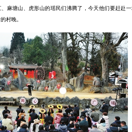
江、麻塘山、虎形山的瑶民们沸腾了，今天他们要赶赴一
村的村晚。