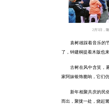
2月5日，
袁树雄踩着音乐的
了，钟建桐提着木版也
古树在风中含笑，
家阿妹银饰脆响，它们仿
新年相聚共庆的民
而出，聚拢一处，烧起