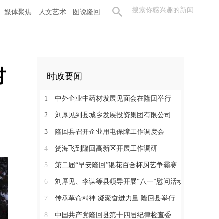
媒体聚焦
人文艺术
图说隆回
村
时政要闻
1
中外企业中药材发展见面会在隆回举行
2
刘厚见到县城乡发展投资集团有限公司调研
3
隆回县召开企业用电保障工作调度会
4
贺海飞到隆回高新区开展工作调研
5
第二届“早安隆回”银花百合杯厨艺争霸赛启动
6
刘厚见、李谋等县领导开展“八一”慰问活动
7
传承革命精神 凝聚奋进力量 隆回县举行纪念红军长征胜利90周年活动
8
中国共产党隆回县第十四届纪律检查委员会举行第一次全体会议