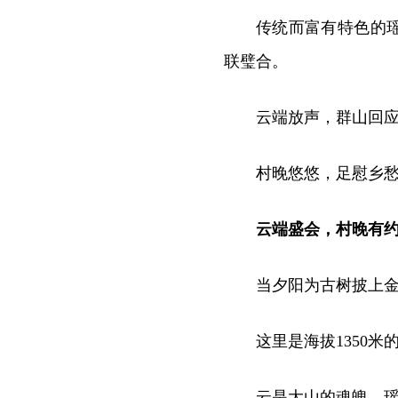
传统而富有特色的
联璧合。
云端放声，群山回
村晚悠悠，足慰乡
云端盛会，村晚有
当夕阳为古树披上
这里是海拔1350
云是大山的魂魄，