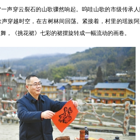
！”一声穿云裂石的山歌骤然响起。呜哇山歌的市级传承人
歌声穿越时空，在古树林间回荡。紧接着，村里的瑶族阿
起舞，《挑花裙》七彩的裙摆旋转成一幅流动的画卷。