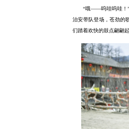
“哦——呜哇呜哇
治安带队登场，苍劲的
们踏着欢快的鼓点翩翩