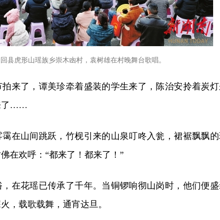
隆回县虎形山瑶族乡崇木凼村，袁树雄在村晚舞台歌唱。
节拍来了，谭美珍牵着盛装的学生来了，陈治安拎着炭灯
来了……
雾霭在山间跳跃，竹枧引来的山泉叮咚入瓮，裙裾飘飘的
佛在欢呼：“都来了！都来了！”
俗，在花瑶已传承了千年。当铜锣响彻山岗时，他们便盛
篝火，载歌载舞，通宵达旦。