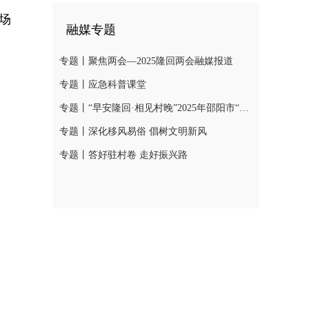
场
融媒专题
专题丨聚焦两会—2025隆回两会融媒报道
专题丨应急科普课堂
专题丨“早安隆回·相见村晚”2025年邵阳市“我们的节日·春节”村晚示范展示活动
专题丨深化移风易俗 倡树文明新风
专题丨答好驻村卷 走好振兴路