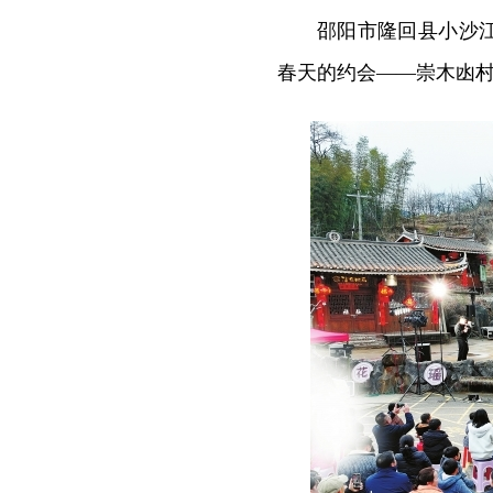
邵阳市隆回县小沙
春天的约会——崇木凼