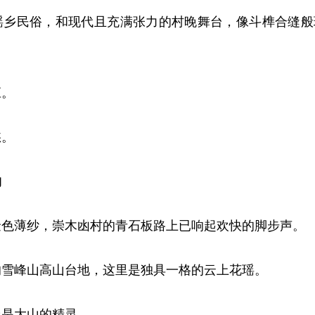
瑶乡民俗，和现代且充满张力的村晚舞台，像斗榫合缝般
应。
愁。
约
金色薄纱，崇木凼村的青石板路上已响起欢快的脚步声。
米的雪峰山高山台地，这里是独具一格的云上花瑶。
瑶是大山的精灵。