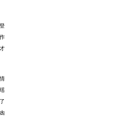
登
作
才
情
瑶
了
凼