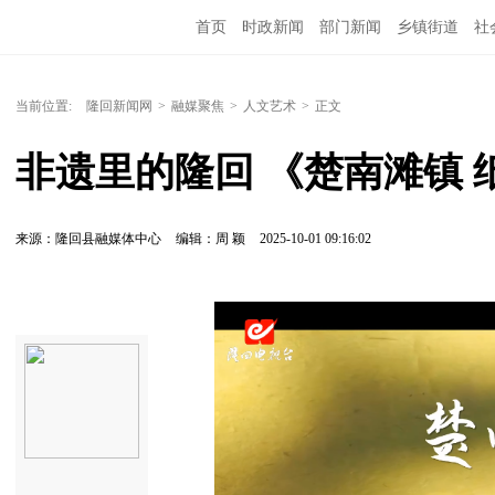
首页
时政新闻
部门新闻
乡镇街道
社
人文艺术
图说隆回
当前位置:
隆回新闻网
>
融媒聚焦
>
人文艺术
>
正文
非遗里的隆回 《楚南滩镇 
来源：隆回县融媒体中心
编辑：周 颖
2025-10-01 09:16:02