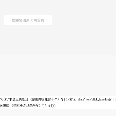
返回隆回新闻网首页
Co
"QQ","非遗里的隆回 《楚南滩镇 纸韵千年》") } }) $(".tc_share").on('click',function(e){ if($
的隆回 《楚南滩镇 纸韵千年》") } }) })();