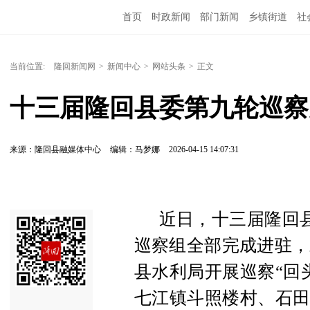
首页
时政新闻
部门新闻
乡镇街道
社
人文艺术
图说隆回
当前位置:
隆回新闻网
>
新闻中心
>
网站头条
>
正文
十三届隆回县委第九轮巡察
来源：隆回县融媒体中心
编辑：马梦娜
2026-04-15 14:07:31
近日，十三届隆回
巡察组全部完成进驻，
县水利局开展巡察“回
七江镇斗照楼村、石田