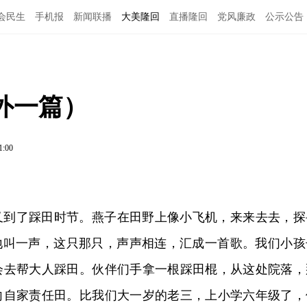
会民生
手机报
新闻联播
大美隆回
直播隆回
党风廉政
公示公告
外一篇）
1:00
又到了踩田时节。燕子在田野上像小飞机，来来去去，探
”地叫一声，这只那只，声声相连，汇成一首歌。我们小孩
会去帮大人踩田。伙伴们手拿一根踩田棍，从这处院落，
向自家责任田。比我们大一岁的老三，上小学六年级了，