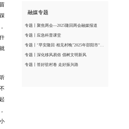
苗
融媒专题
踩
专题丨聚焦两会—2025隆回两会融媒报道
，
专题丨应急科普课堂
什
专题丨“早安隆回·相见村晚”2025年邵阳市“我们的节日·春节”村晚示范展示活动
就
专题丨深化移风易俗 倡树文明新风
专题丨答好驻村卷 走好振兴路
听
不
起
，
小