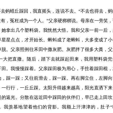
要去蚂蜡丘踩回，我直摇头，连说不去。“不去也得去，蚂
没有，冤枉成为一个人。”父亲硬梆梆说。母亲在一旁笑，
。她拿出几个塑料袋。我恍然大悟。我和父亲一前一后，
萍星星点点，才开始长。蝌蚪成了老蝌蚪，大多变成了小
摔脱。父亲照例往禾田中撒灰肥。灰肥拌了很多大粪，父
一大把直撒。随后，踏下去就踩起田来，我用塑料袋兜
下田。我慢慢踩着。父亲踩田极为用心，手拄着踩田棍，
动，踩一踩；又往前滑去，踩一踩。再右脚立住，左脚向
，一行行，一丘丘踩。太阳升得越来越高，阳光直洒下来
眼的返光。分散在远近田中踩田的伙伴们，早已走上田坎
。我羡慕地望着他们的背影。我额上汗津津的，肚子“