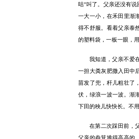
咕”叫了。父亲还没有
一大一小，在禾田里渐
得不舒服。看着父亲泰
的塑料袋，一板一眼，
我知道，父亲不爱
一担大粪灰肥撒入田中
苗发了兜，杆儿粗壮了
伏，绿浪一波一波。渐
下田的秧儿快快长。不
在第二次踩田前，
父亲的畚箕堆得高高的