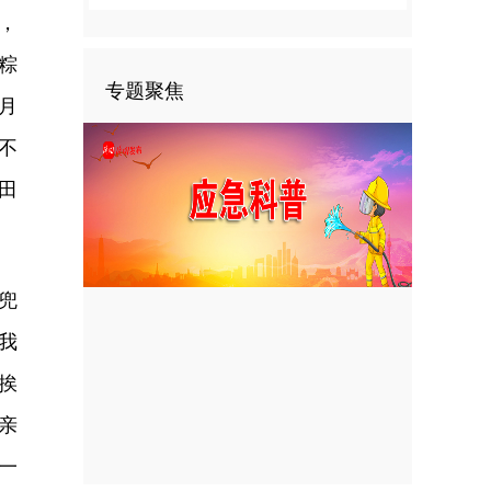
，
粽
专题聚焦
月
不
田
兜
我
挨
亲
一