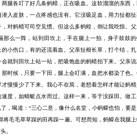
，两腿各叮了好几条蚂蜡，正在吸血。这软溜溜的东西，
悄潜入皮肤，一点疼感也没有。它没吸足血，用力扯都扯
子，对蚂蜡可司空见惯。但这么多蚂蝗，倒让我吃惊。父
隔那么一阵，站到田坎上，手在腿上一拍，身子鼓鼓的
上的小伤口，有的还流着血。父亲扯根长草，打个结，扎
一会就到田坎上站一站，把吸饱血的蚂蜡拍下来。父亲说
，那时候，只要一下田，腿上会叮满，血把水都染了色。
样才慢慢少了下来。我心不在焉，老想着怎样才能让蚂蜡
的速度，如蜻蜓点水而过。这样一来，等于没踩田。做工
见了，喝道：“三心二意，像什么名堂，小蚂蝾也怕，要是
只得将毛毛草草踩的田再踩一遍。可想而知，蚂蝾在我腿上
苦头。