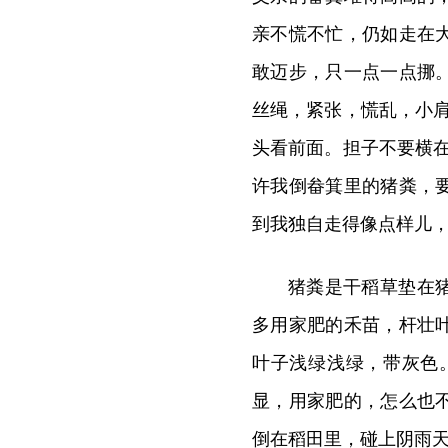
亲不慌不忙，仍如走在
敢迈步，只一点一点挪
丝绳，紧张，慌乱，小
头看前面。担子不要横
许我倒畚箕里的猪粪，
到我独自走得像点样儿
猪粪是干稻草垫在
多用家肥的禾苗，杆壮
叶子浅绿浅绿，带灰色
显，用家肥的，怎么也
倒在稻田里，碰上阴雨