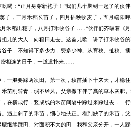
声吆喝：“正月身穿新袍子！”我们几个聚到一起了的伙伴
吐蕊子，三月禾稻长苗子，四月插秧收麦子，五月端阳呷
七月禾稻出穗子，八月打禾收谷子……”伙伴们齐唱着《月
着担儿的大人，向稻田走去。这首儿歌，讲了打禾收谷的
出谷子，不知得下多少力，费多少神。从育秧、扯秧、插
紧密相连的日子，一道道扑来……
中，一般要踩两次田。第一次，秧苗插下十来天，才稳住
，禾苗刚转青，弱不经风。父亲撒下伴了粪的草木灰肥。
子，在横成行，竖成线的禾苗间隔中踩过来踩过去，一行
路。遇上斜了的禾苗，细心地扶正。看到缺了的禾苗，父
起腰继续踩田。对面积不大的田，我和父亲分开，一人踩