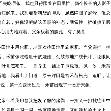
说回去吃早饭，我也只得跟着在田里忙。俩个长长的人影子
渐短起来。我扎着塑料袋的脚儿，虽然隔挡了蚂蝾，但总
然自若，好像没蚂蜡这回事的神态，我索性一把扯掉了脚
用心用力地踩着。父亲板着的脸孔，有了笑意……
在田地中用化肥，老喜欢往田地里施家肥。当父亲把一担
后，禾苗像吃饱肚子的娃娃，劲鼓鼓地抽枝长叶。眨眼间
，叶儿茂密了。一丘丘田，铺上了厚绿毯。风一吹，禾苗
渐地，我看出了门道，原来踩田是给禾苗松兜，追肥，让
用说，第一次踩田过后，禾苗出现了一番新景象。
父亲带着我用畚箕把发了酵的猪粪，一担又一担挑往田中
，竹扁担一闪一闪。他沉稳地走着，来到狭长的田坎上，