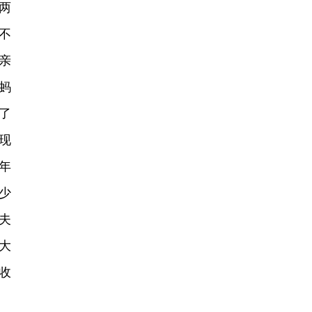
两
不
亲
蚂
了
现
年
少
夫
大
收