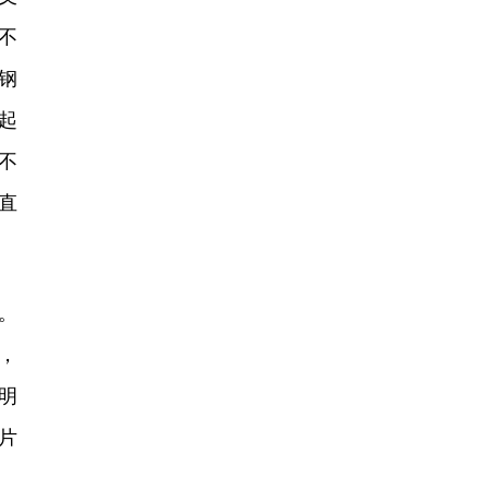
不
钢
起
不
直
。
，
明
片