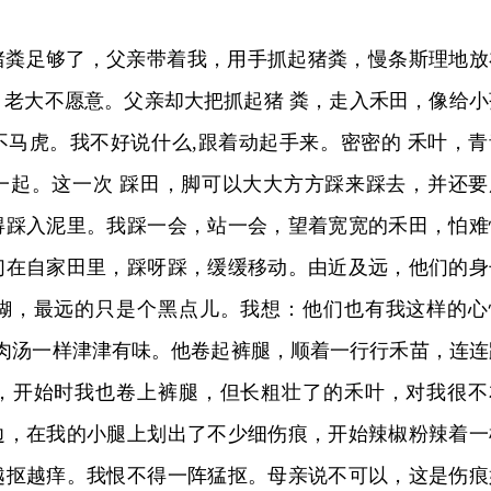
猪粪足够了，父亲带着我，用手抓起猪粪，慢条斯理地放
，老大不愿意。父亲却大把抓起猪 粪，走入禾田，像给小
不马虎。我不好说什么,跟着动起手来。密密的 禾叶，青
一起。这一次 踩田，脚可以大大方方踩来踩去，并还要
得踩入泥里。我踩一会，站一会，望着宽宽的禾田，怕难
们在自家田里，踩呀踩，缓缓移动。由近及远，他们的身
糊，最远的只是个黑点儿。我想：他们也有我这样的心
喝肉汤一样津津有味。他卷起裤腿，顺着一行行禾苗，连连
，开始时我也卷上裤腿，但长粗壮了的禾叶，对我很不
边，在我的小腿上划出了不少细伤痕，开始辣椒粉辣着一
越抠越痒。我恨不得一阵猛抠。母亲说不可以，这是伤痕