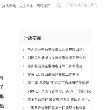
媒体聚焦
人文艺术
图说隆回
时政要闻
1
中外企业中药材发展见面会在隆回举行
2
刘厚见到县城乡发展投资集团有限公司调研
3
隆回县召开企业用电保障工作调度会
4
贺海飞到隆回高新区开展工作调研
寻
5
第二届“早安隆回”银花百合杯厨艺争霸赛启动
子
6
刘厚见、李谋等县领导开展“八一”慰问活动
那
7
传承革命精神 凝聚奋进力量 隆回县举行纪念红军长征胜利90周年活动
他
8
中国共产党隆回县第十四届纪律检查委员会举行第一次全体会议