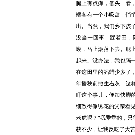
腿上有点痒，低头一看
端各有一个小吸盘，悄
出。当然，我们乡下孩
没当一回事，踩着田，
蟆，马上滚落下去。腿
起来。没办法，我也隔
在这田里的蚂蜡少多了
年播秧前撒生右灰，这
叮这个事儿，便加快脚
细致得像绣花的父亲看
老虎呢？”我乖乖的，
获不少，让我反吃了大