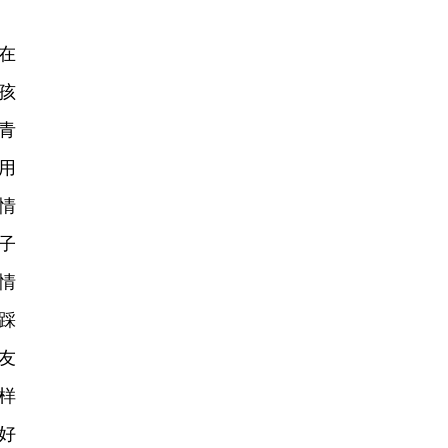
在
孩
青
用
情
子
情
踩
友
样
好