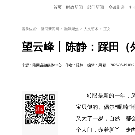
首页
时政新闻
部门新闻
乡镇街道
社
当前位置:
隆回新闻网
>
融媒聚焦
>
人文艺术
>
正文
望云峰丨陈静：踩田（
来源：隆回县融媒体中心
作者：陈静
编辑：周 颖
2026-05-19 09:2
转眼是新的一年，
宝贝似的。偶尔“呢喃
又大了一岁，自然，都
个大门，赤着脚丫，走