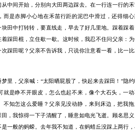
们从中间开始，分别向大田两边踩去。在一行连一行的禾
，而是赤脚小心地在禾苗行距的泥巴中滑过，还得细心
一块田中打转转，要直线走，早去了好几里地。踩着踩着
拄着踩田棍，立住歇一歇。这时候，我忍不住问父亲：为
一次踩田呢？父亲不告诉我，只说你注意看一看，比一比
睡梦里，父亲喊：“太阳晒屁股了，快起来去踩田！”隐约
可就是睁不开眼皮，怎么也起不来，像个大石头，一动
。不知怎这么爱睡？父亲见没动静，来到床边，把我拖
踩田，我惊得一下子清醒了，睡意如电光飞逝。顾名思义
不是一般的蚂蝾。去年我不知道，在蚂蜡丘没踩上两行，