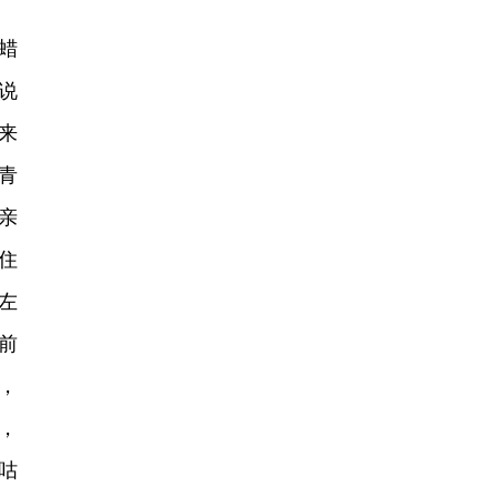
蜡
说
来
青
亲
住
左
前
，
，
咕