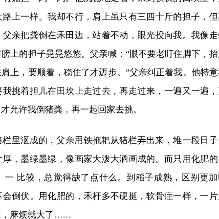
大路上一样。我却不行，肩上虽只有三四十斤的担子，但
。父亲把粪倒在禾田边，站着不动，眼光投向我。我像走
肩膀上的担子晃晃悠悠。父亲喊：“眼不要老盯住脚下，抬
在肩上，要顺着，稳住了才迈步。”父亲纠正着我。他特意
要我挑着担儿在田坎上走过去，再走过来，一遍又一遍，
，才允许我倒猪粪，再一起回家去挑。
猪栏里沤成的，父亲用铁拖耙从猪栏弄出来，堆一段日子
叶厚，墨绿墨绿，像画家大泼大洒画成的。而只用化肥的
。一 比较，总觉得缺了点什么。到稻子成熟，区别更加
不会倒伏。用化肥的，禾杆多不硬挺，软骨症一样，一片
天，麻烦就大了……