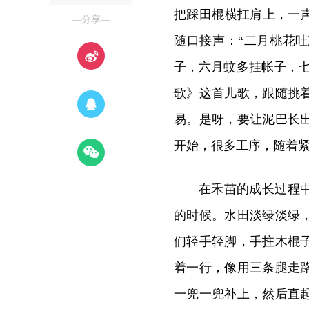
把踩田棍横扛肩上，一
—分享—
随口接声：“二月桃花
子，六月蚊多挂帐子，
歌》这首儿歌，跟随挑
易。是呀，要让泥巴长
开始，很多工序，随着
在禾苗的成长过程
的时候。水田淡绿淡绿
们轻手轻脚，手拄木棍
着一行，像用三条腿走
一兜一兜补上，然后直