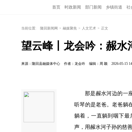
首页
时政新闻
部门新闻
乡镇街道
社
当前位置:
隆回新闻网
>
融媒聚焦
>
人文艺术
>
正文
望云峰丨龙会吟：赧水
来源：隆回县融媒体中心
作者：龙会吟
编辑：周 颖
2026-05-15 14
那是赧水河边的一
听琴的是老爸。老爸躺
躺着，一直躺到咽下最
声，用赧水河子孙的慈