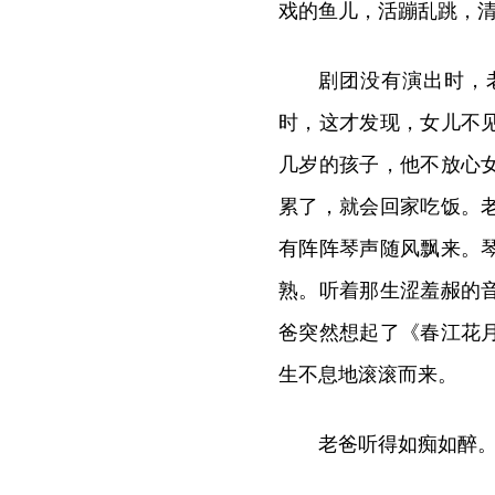
戏的鱼儿，活蹦乱跳，
剧团没有演出时，
时，这才发现，女儿不
几岁的孩子，他不放心
累了，就会回家吃饭。
有阵阵琴声随风飘来。
熟。听着那生涩羞赧的
爸突然想起了《春江花
生不息地滚滚而来。
老爸听得如痴如醉