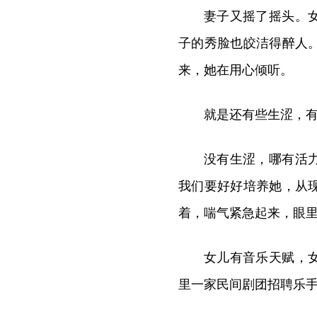
妻子又摇了摇头。
子的秀脸也皎洁得醉人
来，她在用心倾听。
就是还有些生涩，
没有生涩，哪有活
我们要好好培养她，从
着，喘气紧急起来，眼
女儿有音乐天赋，
里一家民间剧团招聘乐