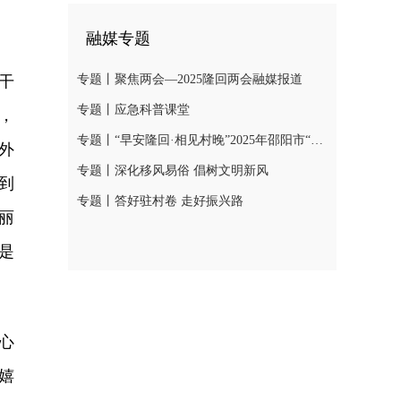
融媒专题
干
专题丨聚焦两会—2025隆回两会融媒报道
专题丨应急科普课堂
，
专题丨“早安隆回·相见村晚”2025年邵阳市“我们的节日·春节”村晚示范展示活动
外
专题丨深化移风易俗 倡树文明新风
到
专题丨答好驻村卷 走好振兴路
丽
是
心
嬉