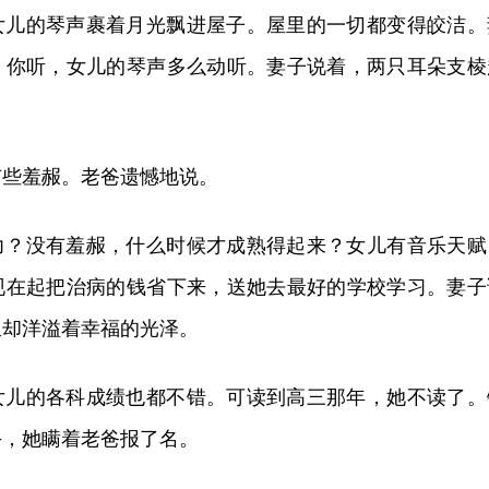
女儿的琴声裹着月光飘进屋子。屋里的一切都变得皎洁。
。你听，女儿的琴声多么动听。妻子说着，两只耳朵支棱
有些羞赧。老爸遗憾地说。
力？没有羞赧，什么时候才成熟得起来？女儿有音乐天赋
现在起把治病的钱省下来，送她去最好的学校学习。妻子
里却洋溢着幸福的光泽。
女儿的各科成绩也都不错。可读到高三那年，她不读了。
手，她瞒着老爸报了名。