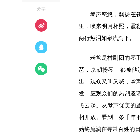
—分享—
琴声悠悠，飘扬在
里，唤来明月相照，霞
两行热泪如泉流泻下。
老爸是村剧团的琴
琶，京胡扬琴，都被他
出，观众又叫又喊，掌
发，应观众们的热烈邀
飞云起。从琴声优美的
相开放。看到一条千年
始终流淌在寻常百姓的