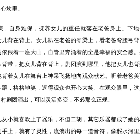
的心坎里。
疾，自身难保，抚养女儿的重任就落在老爸身上。下地
女儿背在背上。女儿趴在老爸的脊梁上，看老爸弯腰弓背
是依偎着一座大山，血管里奔涌着的全是幸福的安全感。
条背带，把女儿背在背上，剧团演到哪里，他把女儿也背
他背着女儿在舞台上神采飞扬地向观众献艺。听着老爸美
足蹈，格格地笑，逗得观众也开心大笑。在观众眼里，这
农村剧团演出，可以灵活多变，不必那么正规。
儿从小就喜欢上了器乐，不但二胡，其它乐器都成了她的
的手上，就有了灵性，流淌出的每一道音符，像赧水河里