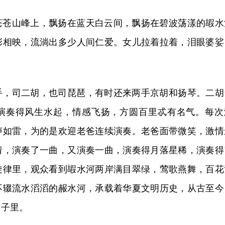
苍苍山峰上，飘扬在蓝天白云间，飘扬在碧波荡漾的嘏水
彩相映，流淌出多少人间仁爱。女儿拉着拉着，泪眼婆娑
手，司二胡，也司琵琶，有时还来两手京胡和扬琴。二胡
演奏得风生水起，情感飞扬，方圆百里忒有名气。每次
声如雷，为的是欢迎老爸连续演奏。老爸面带微笑，激情
请，演奏了一曲，又演奏一曲，演奏得月落星稀，演奏得
旋律里，观众看到嘏水河两岸满目翠绿，莺歌燕舞，百花
不辍流水滔滔的赧水河，承载着华夏文明历史，从古至今
日子里。