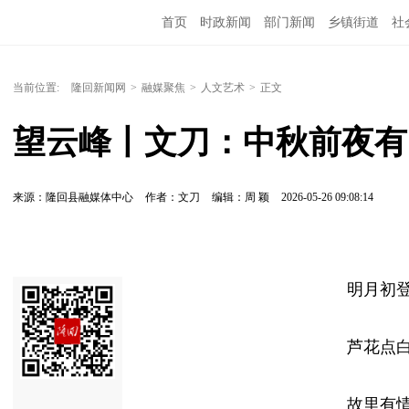
首页
时政新闻
部门新闻
乡镇街道
社
人文艺术
图说隆回
当前位置:
隆回新闻网
>
融媒聚焦
>
人文艺术
>
正文
望云峰丨文刀：中秋前夜有
来源：隆回县融媒体中心
作者：文刀
编辑：周 颖
2026-05-26 09:08:14
明月初
芦花点
故里有