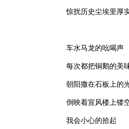
惊扰历史尘埃里厚
车水马龙的吆喝声
每次都把铜鹅的美
朝阳撒在石板上的
倒映着宣风楼上镂
我会小心的拾起