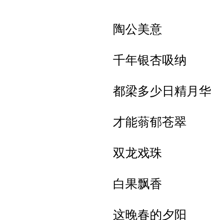
陶公美意
千年银杏吸纳
都梁多少日精月华
才能蓊郁苍翠
双龙戏珠
白果飘香
这晚春的夕阳