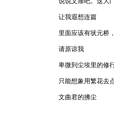
说说文庙吧。这大
让我遐想连篇
里面应该有状元桥
请原谅我
卑微到尘埃里的修
只能想象用繁花去
文曲君的拂尘