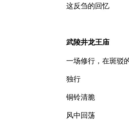
这反刍的回忆
武陵井龙王庙
一场修行，在斑驳
独行
铜铃清脆
风中回荡