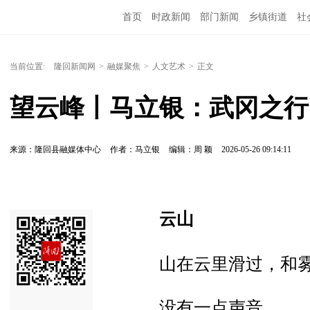
首页
时政新闻
部门新闻
乡镇街道
社
人文艺术
图说隆回
当前位置:
隆回新闻网
>
融媒聚焦
>
人文艺术
>
正文
望云峰丨马立银：武冈之行
来源：隆回县融媒体中心
作者：马立银
编辑：周 颖
2026-05-26 09:14:11
云山
山在云里滑过，和
没有一点声音