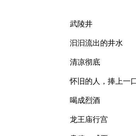
武陵井
汩汩流出的井水
清凉彻底
怀旧的人，捧上一
喝成烈酒
龙王庙行宫