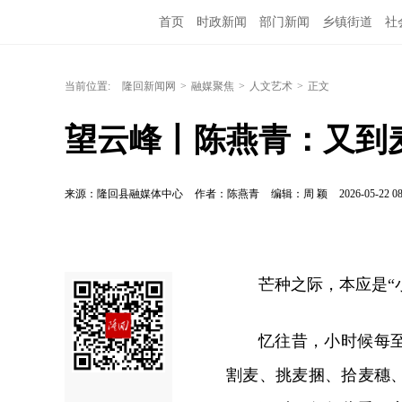
首页
时政新闻
部门新闻
乡镇街道
社
当前位置:
隆回新闻网
>
融媒聚焦
>
人文艺术
>
正文
望云峰丨陈燕青：又到
来源：隆回县融媒体中心
作者：陈燕青
编辑：周 颖
2026-05-22 08
芒种之际，本应是“
忆往昔，小时候每
割麦、挑麦捆、拾麦穗