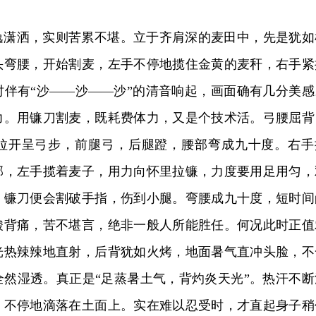
逸潇洒，实则苦累不堪。立于齐肩深的麦田中，先是犹如
头弯腰，开始割麦，左手不停地揽住金黄的麦秆，右手紧
时伴有“沙——沙——沙”的清音响起，画面确有几分美感
力。用镰刀割麦，既耗费体力，又是个技术活。弓腰屈背
拉开呈弓步，前腿弓，后腿蹬，腰部弯成九十度。右手
部，左手揽着麦子，用力向怀里拉镰，力度要用足用匀，
，镰刀便会割破手指，伤到小腿。弯腰成九十度，短时间
酸背痛，苦不堪言，绝非一般人所能胜任。何况此时正值
光热辣辣地直射，后背犹如火烤，地面暑气直冲头脸，不
全然湿透。真正是“足蒸暑土气，背灼炎天光”。热汗不断
，不停地滴落在土面上。实在难以忍受时，才直起身子稍