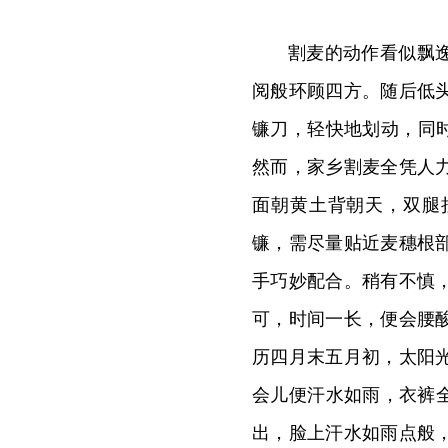
割麦的动作看似飘
阅般环顾四
方。随后低
镰刀，轻快地划动，同
然而，家乡割麦全凭人
面朝黄土背朝天，双腿
镰，需尽量贴近麦穗根
手巧妙配合。稍有不慎
可，时间一长，便会腰
历四月末五月初，太阳
会儿便汗水如雨，衣裤
出，脸上汗水如雨点般