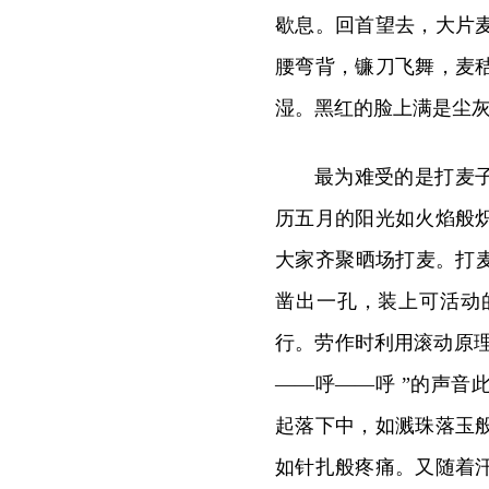
歇息。回首望去，大片
腰弯背，镰刀飞舞，麦
湿。黑红的脸上满是尘
最为难受的是打麦
历五月的阳光如火焰般
大家齐聚晒场打麦。打
凿出一孔，装上可活动
行。劳作时利用滚动原理
——呼——呼 ”的声
起落下中，如溅珠落玉
如针扎般疼痛。又随着