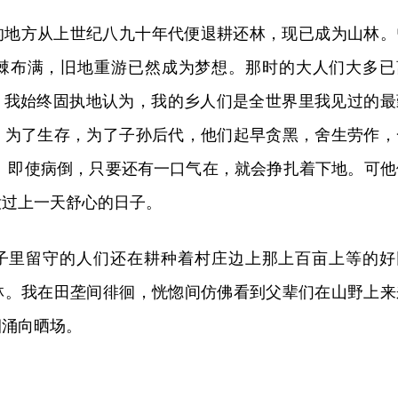
的地方从上世纪八九十年代便退耕还林，现已成为山林。
棘布满，旧地重游已然成为梦想。那时的大人们大多已
”。我始终固执地认为，我的乡人们是全世界里我见过的最
。为了生存，为了子孙后代，他们起早贪黑，舍生劳作，
息。即使病倒，只要还有一口气在，就会挣扎着下地。可他
没过上一天舒心的日子。
子里留守的人们还在耕种着村庄边上那上百亩上等的好
林。我在田垄间徘徊，恍惚间仿佛看到父辈们在山野上来
捆涌向晒场。