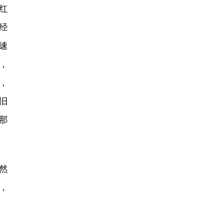
红
经
速
，
，
旧
那
然
，