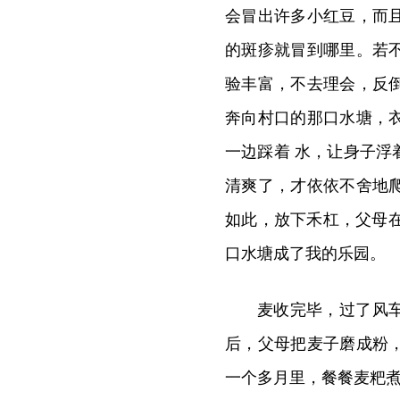
会冒出许多小红豆，而
的斑疹就冒到哪
里。若
验丰富，不去理会，反
奔向村口的那口水塘，
一边踩着 水，让身子
清爽了，才依依不舍地
如此，放下禾杠，父母在
口水塘成了我的乐园。
麦收完毕，过了风
后，父母把麦子磨成粉
一个多月里，餐餐麦粑