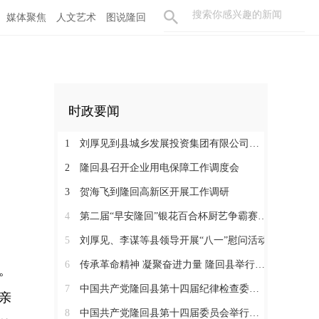
媒体聚焦
人文艺术
图说隆回
时政要闻
1
刘厚见到县城乡发展投资集团有限公司调研
2
隆回县召开企业用电保障工作调度会
3
贺海飞到隆回高新区开展工作调研
4
第二届“早安隆回”银花百合杯厨艺争霸赛启动
。
5
刘厚见、李谋等县领导开展“八一”慰问活动
6
传承革命精神 凝聚奋进力量 隆回县举行纪念红军长征胜利90周年活动
。
7
中国共产党隆回县第十四届纪律检查委员会举行第一次全体会议
亲
8
中国共产党隆回县第十四届委员会举行第一次全体会议