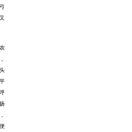
弓
又
农
，
头
平
呼
扬
，
便