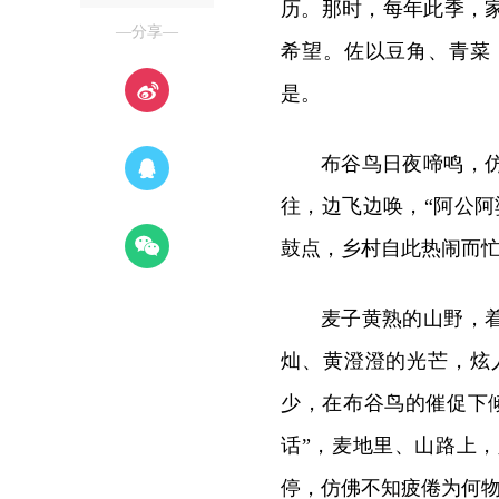
历。那时，每年此季，
—分享—
希望。佐以豆角、青菜
是。
布谷鸟日夜啼鸣，
往，边飞边唤，“阿公
鼓点，乡村自此热闹而
麦子黄熟的山野，
灿、黄澄澄的光芒，炫
少，在布谷鸟的催促下
话”，麦地里、山路上
停，仿佛不知疲倦为何