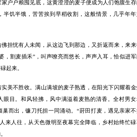
家家户户粮囤见底，这黄澄澄的麦子便成为人们饱腹生存
，半饥半饿，苦苦挨到早稻收割，这般情景，几乎年年
仿佛担忧有人未闻，从这边飞到那边，又折返而来，来来
阿婆，割麦插禾”，叫声嘹亮而悠长，声声入耳，恰似进军
忙碌起来。
着实美不胜收。满山满坡的麦子熟透，在阳光下闪耀着金
人眼目。和风轻拂，风中满溢着麦熟的清香。全村男女
倾巢而出，镰刀托担一同涌动。“莳田打麦，遇见亲家不
，人来人往，从天色微明至夜幕完全降临，乡村始终忙碌
物。