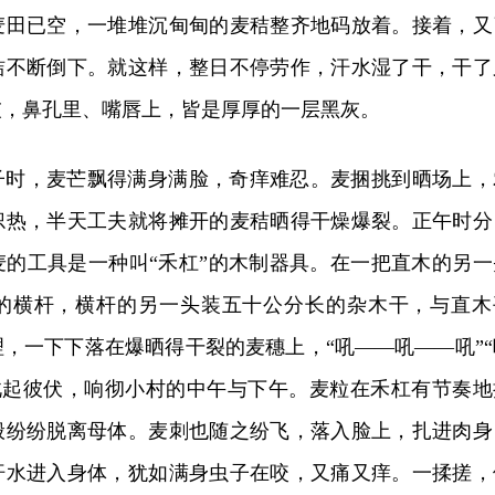
麦田已空，一堆堆沉甸甸的麦秸整齐地码放着。接着，又
秸不断倒下。就这样，整日不停劳作，汗水湿了干，干了
灰，鼻孔里、嘴唇上，皆是厚厚的一层黑灰。
子时，麦芒飘得满身满脸，奇痒难忍。麦捆挑到晒场上，
炽热，半天工夫就将摊开的麦秸晒得干燥爆裂。正午时分
麦的工具是一种叫“禾杠”的木制器具。在一把直木的另一
的横杆，横杆的另一头装五十公分长的杂木干，与直木
，一下下落在爆晒得干裂的麦穗上，“吼——吼——吼”“
音此起彼伏，响彻小村的中午与下午。麦粒在禾杠有节奏地
般纷纷脱离母体。麦刺也随之纷飞，落入脸上，扎进肉身
汗水进入身体，犹如满身虫子在咬，又痛又痒。一揉搓，