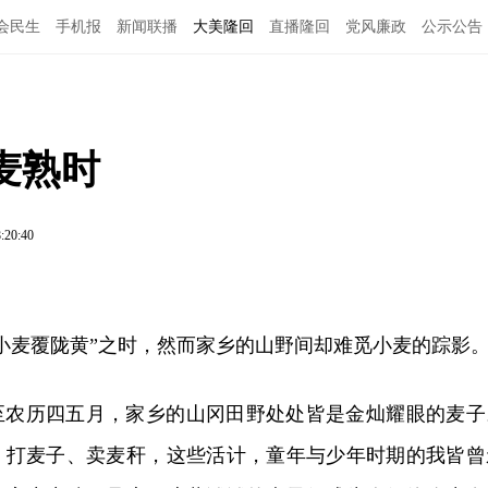
会民生
手机报
新闻联播
大美隆回
直播隆回
党风廉政
公示公告
麦熟时
:20:40
小麦覆陇黄”之时，然而家乡的山野间却难觅小麦的踪影
至农历四五月，家乡的山冈田野处处皆是金灿耀眼的麦子
、打麦子、卖麦秆，这些活计，童年与少年时期的我皆曾