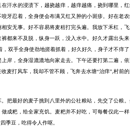
且在汗水的浸渍下，越挠越痒，越痒越痛，挠到哪里，红
不咬牙忍着，全身便会布满又红又肿的小斑疹。好在老农
倒相安无事。好不容易将麦秸打完头遍。我放下禾杠，飞
衣裤都来不及脱，纵身一跃，没入水中。好久才露出头来
浮着，双手全身使劲地搓着抓着，好久好久，身子才不痒了
爬上岸，全身湿漉漉地向家走去。下午还要打第二遍，依
收麦打风车，我却不管不顾，飞奔去水塘“治痒”,村前的
车。把最好的麦子挑到八里外的公社粮站，先交了公粮。
，做成粑，给全家充饥。麦粑并不好吃，可每餐仅此一样
煮四季豆，吃得令人作呕。