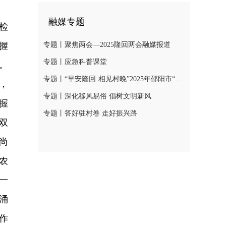
融媒专题
检
握
专题丨聚焦两会—2025隆回两会融媒报道
专题丨应急科普课堂
。
专题丨“早安隆回·相见村晚”2025年邵阳市“我们的节日·春节”村晚示范展示活动
，
专题丨深化移风易俗 倡树文明新风
握
专题丨答好驻村卷 走好振兴路
双
尚
农
一
涌
作