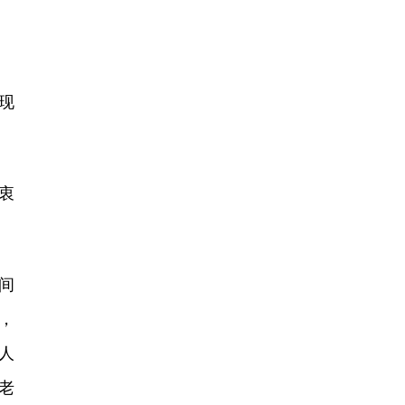
现
衷
间
，
人
老