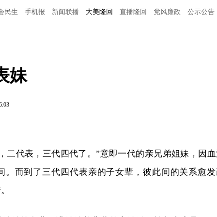
会民生
手机报
新闻联播
大美隆回
直播隆回
党风廉政
公示公告
表妹
6:03
亲，二代表，三代四代了。”意即一代的亲兄弟姐妹，因血
间。而到了三代四代表亲的子女辈，彼此间的关系愈发
情。