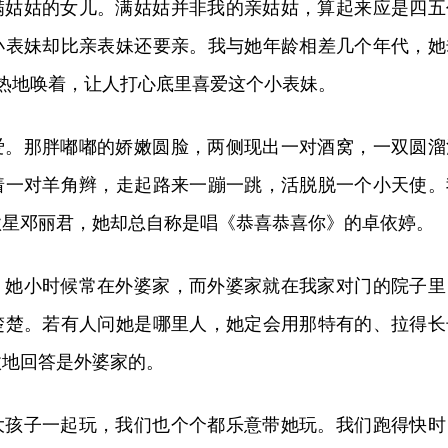
满姑姑的女儿。满姑姑并非我的亲姑姑，算起来应是四五
小表妹却比亲表妹还要亲。我与她年龄相差几个年代，她
般亲热地唤着，让人打心底里喜爱这个小表妹。
爱。那胖嘟嘟的娇嫩圆脸，两侧现出一对酒窝，一双圆溜
着一对羊角辫，走起路来一蹦一跳，活脱脱一个小天使。
歌星邓丽君，她却总自称是唱《恭喜恭喜你》的卓依婷。
。她小时候常在外婆家，而外婆家就在我家对门的院子里
楚楚。若有人问她是哪里人，她定会用那特有的、拉得长
傲地回答是外婆家的。
大孩子一起玩，我们也个个都乐意带她玩。我们跑得快时