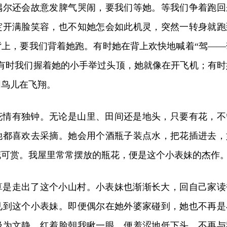
偶尔还会故意发脾气哭闹，要我们等她。等我们争着跑回
绽开满脸笑容，也不知她怎会如此机灵，突然一转身就跑
背上，要我们背着她跑。有时她在背上欢快地喊着“驾——
；有时我们握着她的小手举过头顶，她就像在开飞机；有时
同鸟儿在飞翔。
花情有独钟。无论是山里、田间还是地头，只要有花，不
她都喜欢去采摘。她会用个酒瓶子装点水，把花插进去，
花可赏。我屋里常常摆放的瓶花，便是这个小表妹的杰作
算是走出了这个小山村。小表妹也渐渐长大，回自己家读
见到这个小表妹。即便偶尔在她外婆家碰到，她也不再是
极为文静，红着脸朝我瞅一眼，便羞涩地低下头，不再与