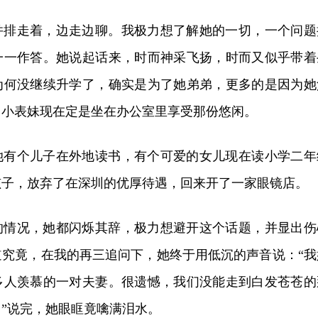
并排走着，边走边聊。我极力想了解她的一切，一个问题
一一作答。她说起话来，时而神采飞扬，时而又似乎带着
为何没继续升学了，确实是为了她弟弟，更多的是因为她
，小表妹现在定
是坐在办公室里享受那份悠闲。
她有个儿子在外地读书，有个可爱的女儿现在读小学二年
孩子，放弃了在深圳的优厚待遇，回来开了一家眼镜店。
的情况，她都闪烁其辞，极力想避开这个话题，并显出伤
道究竟，在我的再三追问下，她终于用低沉的声音说：“我
多人羡慕的一对夫妻。很遗憾，我们没能走到白发苍苍的
”说完，她眼眶竟噙满泪水。