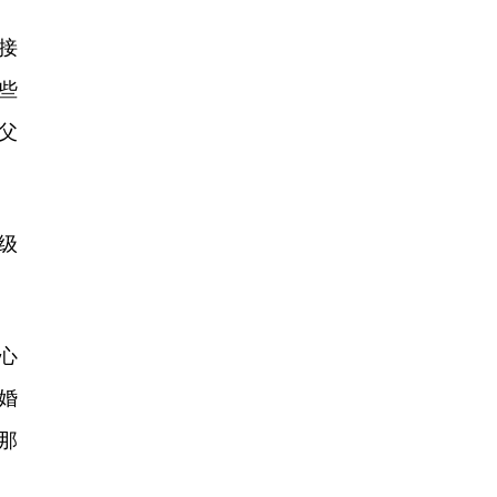
接
些
父
级
心
婚
那