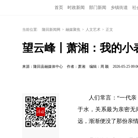
首页
时政新闻
部门新闻
乡镇街道
社
当前位置:
隆回新闻网
>
融媒聚焦
>
人文艺术
>
正文
望云峰丨萧湘：我的小
来源：隆回县融媒体中心
作者：萧湘
编辑：周 颖
2026-05-25 09:0
人们常言：“一代
于水，关系最为亲密无
远，渐渐便没了那份亲