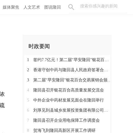
媒体聚焦
人文艺术
图说隆回
时政要闻
1
签约7.7亿元！第二届“早安隆回”银花百合交易展销会开幕
2
香港守创中药与隆回县人民政府签署合作协议 共促中医药产业高质量发展
3
第二届“早安隆回”银花百合交易展销会颁奖大会举行
4
隆回县召开银花百合高质量发展交流会
浓
5
中外企业中药材发展见面会在隆回举行
疏
6
刘厚见到县城乡发展投资集团有限公司调研
7
隆回县召开企业用电保障工作调度会
8
贺海飞到隆回高新区开展工作调研