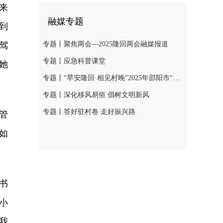
来
融媒专题
到
驾
专题丨聚焦两会—2025隆回两会融媒报道
专题丨应急科普课堂
她
专题丨“早安隆回·相见村晚”2025年邵阳市“我们的节日·春节”村晚示范展示活动
专题丨深化移风易俗 倡树文明新风
专题丨答好驻村卷 走好振兴路
管
如
。
书
小
我