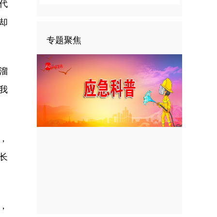
代
却
专题聚焦
溜
我
，
长
，