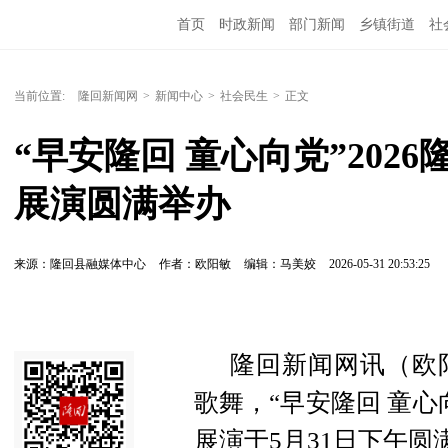
首页
时政新闻
部门新闻
乡镇街道
社
人文艺术
图说隆回
当前位置:
隆回新闻网
>
新闻中心
>
社会民生
>
正文
“早安隆回 童心向党”202
展演圆满举办
来源：隆回县融媒体中心
作者：欧阳敏
编辑：马美姣
2026-05-31 20:53:25
隆回新闻网讯（欧
歌舞，“早安隆回 童心
展演于5月31日下午圆