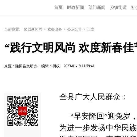
首页
时政新闻
部门新闻
乡镇街道
社
人文艺术
图说隆回
当前位置:
隆回新闻网
>
党务政务
>
公示公告
>
正文
“践行文明风尚 欢度新春佳
来源：隆回县文明办
编辑：胡权
2023-01-19 11:59:41
全县广大人民群众：
“早安隆回”迎兔岁
为进一步发扬中华民族