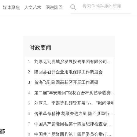
媒体聚焦
人文艺术
图说隆回
时政要闻
1
刘厚见到县城乡发展投资集团有限公司调研
2
隆回县召开企业用电保障工作调度会
3
贺海飞到隆回高新区开展工作调研
4
第二届“早安隆回”银花百合杯厨艺争霸赛启动
5
刘厚见、李谋等县领导开展“八一”慰问活动
6
传承革命精神 凝聚奋进力量 隆回县举行纪念红军长征胜利90周年活动
7
中国共产党隆回县第十四届纪律检查委员会举行第一次全体会议
都
8
中国共产党隆回县第十四届委员会举行第一次全体会议