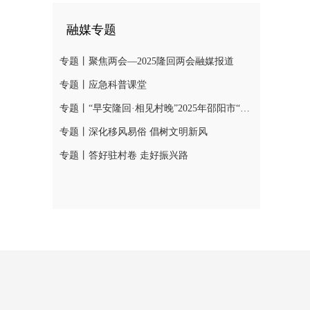
融媒专题
专题丨聚焦两会—2025隆回两会融媒报道
专题丨应急科普课堂
专题丨“早安隆回·相见村晚”2025年邵阳市“我们的节日·春节”村晚示范展示活动
专题丨深化移风易俗 倡树文明新风
专题丨答好驻村卷 走好振兴路