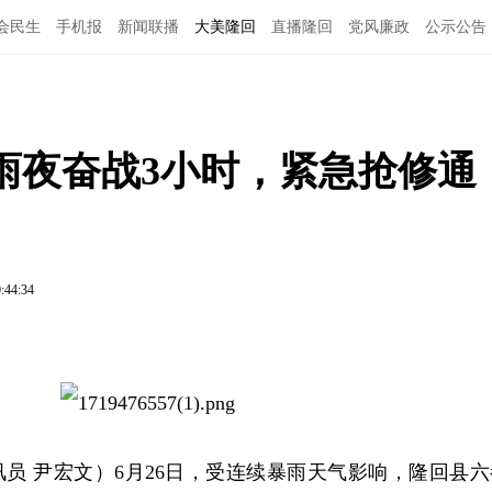
会民生
手机报
新闻联播
大美隆回
直播隆回
党风廉政
公示公告
雨夜奋战3小时，紧急抢修通
:44:34
员 尹宏文）6月26日，受连续暴雨天气影响，隆回县六