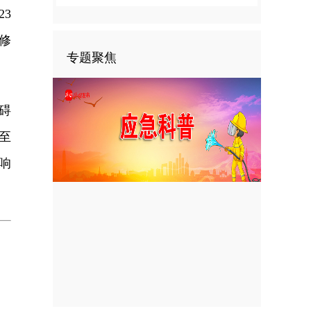
3
修
专题聚焦
碍
至
响