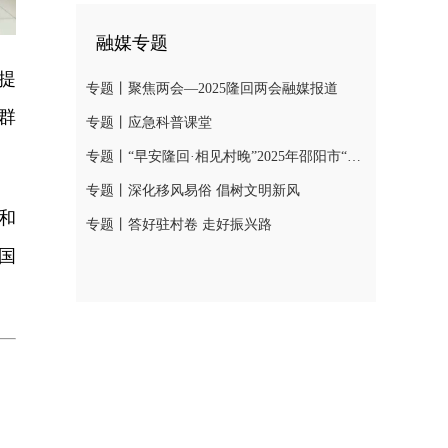
融媒专题
提
专题丨聚焦两会—2025隆回两会融媒报道
群
专题丨应急科普课堂
专题丨“早安隆回·相见村晚”2025年邵阳市“我们的节日·春节”村晚示范展示活动
专题丨深化移风易俗 倡树文明新风
和
专题丨答好驻村卷 走好振兴路
国
。