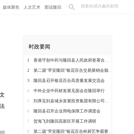
媒体聚焦
人文艺术
图说隆回
时政要闻
1
香港守创中药与隆回县人民政府签署合作协议 共促中医药产业高质量发展
2
第二届“早安隆回”银花百合交易展销会颁奖大会举行
3
隆回县召开银花百合高质量发展交流会
4
中外企业中药材发展见面会在隆回举行
文
5
刘厚见到县城乡发展投资集团有限公司调研
法
6
隆回县召开企业用电保障工作调度会
7
贺海飞到隆回高新区开展工作调研
8
第二届“早安隆回”银花百合杯厨艺争霸赛启动