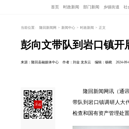
首页
时政新闻
部门新闻
乡镇街道
社
当前位置:
隆回新闻网
>
新闻中心
>
时政新闻
>
正文
彭向文带队到岩口镇开
来源：隆回县融媒体中心
作者：刘金 龙东云
编辑：杨晓
2024-09-
隆回新闻网讯（通讯
带队到岩口镇调研人大
检查和国有资产管理处