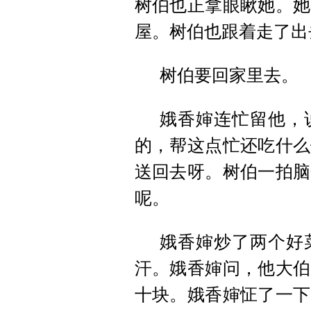
树伯也正拿眼瞅她。她
屋。树伯也跟着走了出
树伯要回家里去。
娥香婶连忙留他，
的，帮这点忙还吃什么
送回去呀。树伯一拍脑
呢。
娥香婶炒了两个好
汗。娥香婶问，他大伯
十块。娥香婶怔了一下