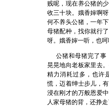
贱呢，现在养公猪的少
收三十块。娥香婶啊呀
何不养头公猪，一年下
母猪配种，找你就行了
呀。娥香婶一听，也呵
公猪和母猪完了事
晃晃地向老板家里去。
精力消耗过多，也许
慌，迈着绅士步儿，有
浸在刚才的万般恩爱中
人家母猪的背，还挣走