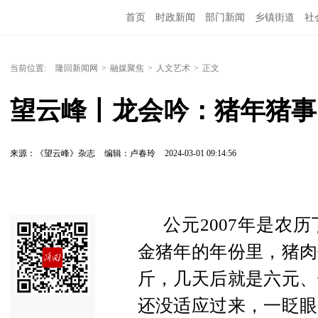
首页
时政新闻
部门新闻
乡镇街道
社
人文艺术
图说隆回
当前位置:
隆回新闻网
>
融媒聚焦
>
人文艺术
>
正文
望云峰丨龙会吟：猪年猪事
来源：《望云峰》杂志
编辑：卢春玲
2024-03-01 09:14:56
公元2007年是农
金猪年的年份里，猪肉
斤，几天后就是六元、
还没适应过来，一眨眼