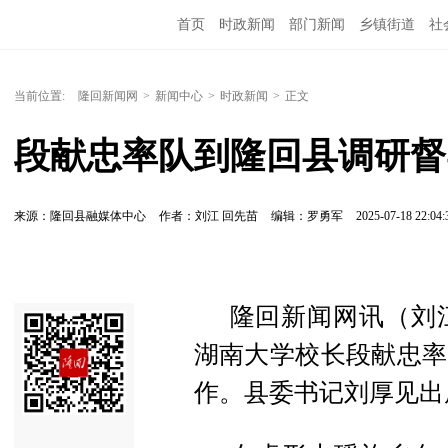
首页
时政新闻
部门新闻
乡镇街道
社
人文艺术
图说隆回
当前位置:
隆回新闻网
>
新闻中心
>
时政新闻
>
正文
段献忠率队到隆回县调研督
来源：隆回县融媒体中心
作者：刘江 回先苗
编辑：罗勇军
2025-07-18 22:04:
隆回新闻网讯（刘江
湖南大学校长段献忠率
作。县委书记刘厚见出