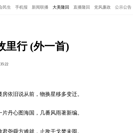
会民生
手机报
新闻联播
大美隆回
直播隆回
党风廉政
公示公告
里行 (外一首)
:35:22
楼房依旧说从前，物换星移多变迁。
一片丹心图海国，几番风雨著新编。
致君尧舜方难就，止敌干戈梦未圆。