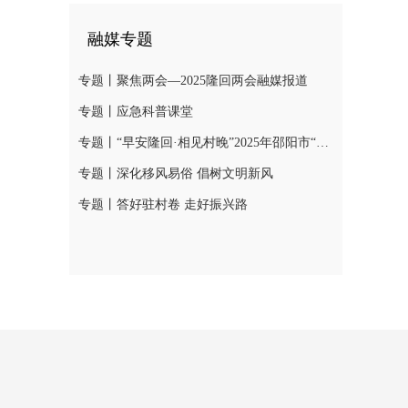
融媒专题
专题丨聚焦两会—2025隆回两会融媒报道
专题丨应急科普课堂
专题丨“早安隆回·相见村晚”2025年邵阳市“我们的节日·春节”村晚示范展示活动
专题丨深化移风易俗 倡树文明新风
专题丨答好驻村卷 走好振兴路