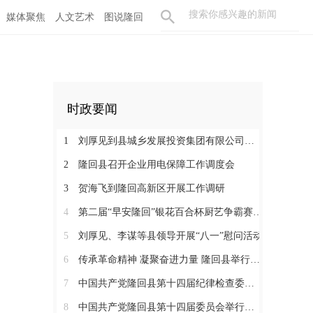
媒体聚焦
人文艺术
图说隆回
时政要闻
1
刘厚见到县城乡发展投资集团有限公司调研
2
隆回县召开企业用电保障工作调度会
3
贺海飞到隆回高新区开展工作调研
4
第二届“早安隆回”银花百合杯厨艺争霸赛启动
5
刘厚见、李谋等县领导开展“八一”慰问活动
6
传承革命精神 凝聚奋进力量 隆回县举行纪念红军长征胜利90周年活动
7
中国共产党隆回县第十四届纪律检查委员会举行第一次全体会议
8
中国共产党隆回县第十四届委员会举行第一次全体会议