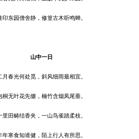
挂印东园僧舍静，修篁古木听鸣蝉。
山中一日
二月春光何处觅，斜风细雨最相宜。
泡桐无叶花先缀，楠竹含烟凤尾垂。
十里田畴结香夹，一山鸟雀踏柔枝。
年年寒食知谁健，陌上行人有所思。