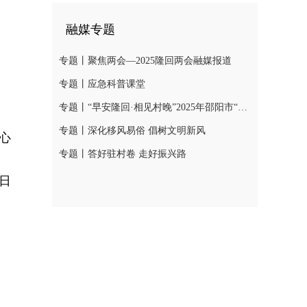
融媒专题
专题丨聚焦两会—2025隆回两会融媒报道
专题丨应急科普课堂
专题丨“早安隆回·相见村晚”2025年邵阳市“我们的节日·春节”村晚示范展示活动
专题丨深化移风易俗 倡树文明新风
心
专题丨答好驻村卷 走好振兴路
2日