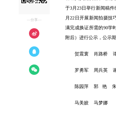
于3月23日举行新闻稿
月22日开展新闻拍摄
—分享—
满完成换证所需的90学
附后）进行公示，公示期20
贺震寰 肖路桥 
罗勇军 周兵英 
陈园萍 郭 艳 
马美姣 马梦娜