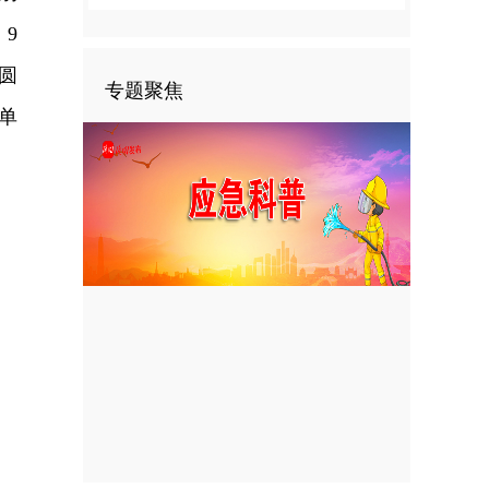
9
圆
专题聚焦
单