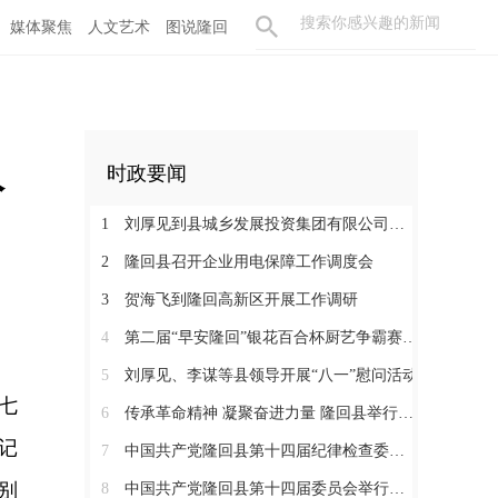
媒体聚焦
人文艺术
图说隆回
人
时政要闻
1
刘厚见到县城乡发展投资集团有限公司调研
2
隆回县召开企业用电保障工作调度会
3
贺海飞到隆回高新区开展工作调研
4
第二届“早安隆回”银花百合杯厨艺争霸赛启动
5
刘厚见、李谋等县领导开展“八一”慰问活动
七
6
传承革命精神 凝聚奋进力量 隆回县举行纪念红军长征胜利90周年活动
记
7
中国共产党隆回县第十四届纪律检查委员会举行第一次全体会议
别
8
中国共产党隆回县第十四届委员会举行第一次全体会议