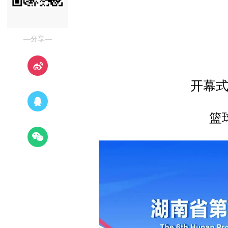
—分享—
开幕
篮