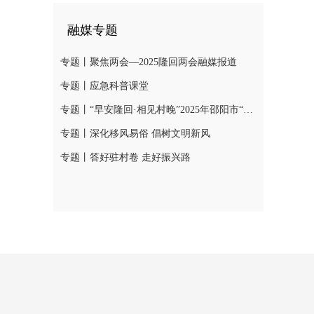
融媒专题
专题丨聚焦两会—2025隆回两会融媒报道
专题丨应急科普课堂
专题丨“早安隆回·相见村晚”2025年邵阳市“我们的节日·春节”村晚示范展示活动
专题丨深化移风易俗 倡树文明新风
专题丨答好驻村卷 走好振兴路