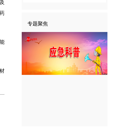
及
药
专题聚焦
能
材