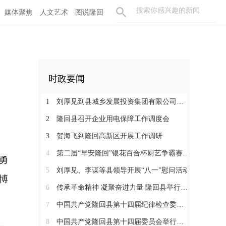
媒体聚焦
人文艺术
图说隆回
时政要闻
1
刘厚见到县城乡发展投资集团有限公司调研
2
隆回县召开企业用电保障工作调度会
3
贺海飞到隆回高新区开展工作调研
4
第二届“早安隆回”银花百合杯厨艺争霸赛启动
勇
5
刘厚见、李谋等县领导开展“八一”慰问活动
博
6
传承革命精神 凝聚奋进力量 隆回县举行纪念红军长征胜利90周年活动
7
中国共产党隆回县第十四届纪律检查委员会举行第一次全体会议
8
中国共产党隆回县第十四届委员会举行第一次全体会议