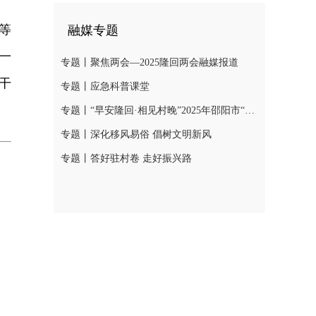
等
融媒专题
一
专题丨聚焦两会—2025隆回两会融媒报道
干
专题丨应急科普课堂
专题丨“早安隆回·相见村晚”2025年邵阳市“我们的节日·春节”村晚示范展示活动
专题丨深化移风易俗 倡树文明新风
专题丨答好驻村卷 走好振兴路