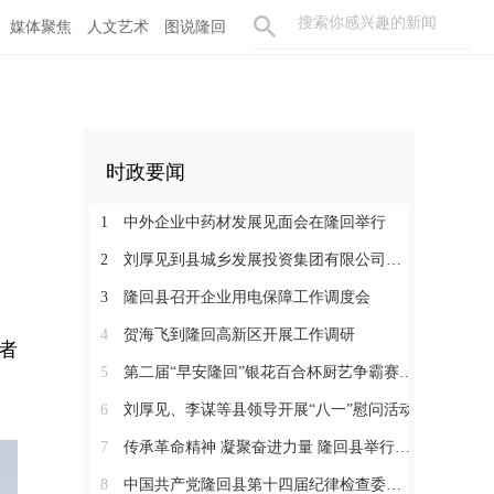
媒体聚焦
人文艺术
图说隆回
时政要闻
1
中外企业中药材发展见面会在隆回举行
2
刘厚见到县城乡发展投资集团有限公司调研
3
隆回县召开企业用电保障工作调度会
4
贺海飞到隆回高新区开展工作调研
者
5
第二届“早安隆回”银花百合杯厨艺争霸赛启动
6
刘厚见、李谋等县领导开展“八一”慰问活动
7
传承革命精神 凝聚奋进力量 隆回县举行纪念红军长征胜利90周年活动
8
中国共产党隆回县第十四届纪律检查委员会举行第一次全体会议