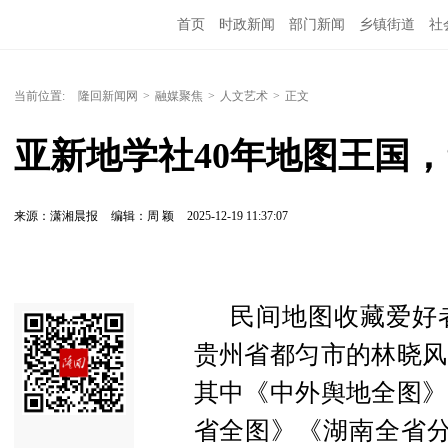
首页
时政新闻
部门新闻
乡镇街道
社
人文艺术
图说隆回
当前位置:
隆回新闻网
>
融媒聚焦
>
人文艺术
>
正文
亚新地学社40年地图王国，
来源：潇湘晨报
编辑：周 颖
2025-12-19 11:37:07
民间地图收藏爱好
贵州省都匀市的林晓风
其中《中外舆地全图》
省全图》《湖南全省分