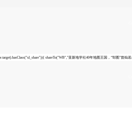
Co
e.target).hasClass("xl_share")){ shareTo("WB","亚新地学社40年地图王国，“邹图”曾灿若星辰
Co