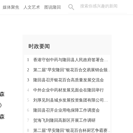
媒体聚焦
人文艺术
图说隆回
时政要闻
1
香港守创中药与隆回县人民政府签署合作协议 共促中医药产业高质量发展
2
第二届“早安隆回”银花百合交易展销会颁奖大会举行
3
隆回县召开银花百合高质量发展交流会
4
中外企业中药材发展见面会在隆回举行
森
5
刘厚见到县城乡发展投资集团有限公司调研
》
6
隆回县召开企业用电保障工作调度会
森
7
贺海飞到隆回高新区开展工作调研
8
第二届“早安隆回”银花百合杯厨艺争霸赛启动