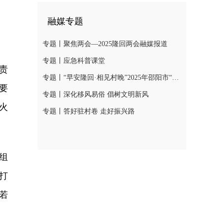
融媒专题
专题丨聚焦两会—2025隆回两会融媒报道
专题丨应急科普课堂
责
专题丨“早安隆回·相见村晚”2025年邵阳市“我们的节日·春节”村晚示范展示活动
要
专题丨深化移风易俗 倡树文明新风
火
专题丨答好驻村卷 走好振兴路
组
打
若