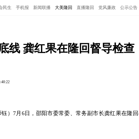
会民生
手机报
新闻联播
大美隆回
直播隆回
党风廉政
公示公告
底线 龚红果在隆回督导检查
:40:22
师钰）7月6日，邵阳市委常委、常务副市长龚红果在隆回
。