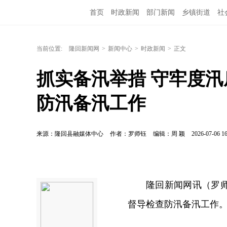
首页
时政新闻
部门新闻
乡镇街道
社
当前位置:
隆回新闻网
>
新闻中心
>
时政新闻
>
正文
抓实备汛举措 守牢度汛
防汛备汛工作
来源：隆回县融媒体中心
作者：罗师钰
编辑：周 颖
2026-07-06 16
隆回新闻网讯（罗
督导检查防汛备汛工作