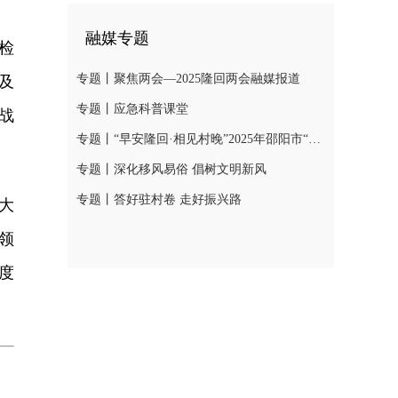
融媒专题
检
专题丨聚焦两会—2025隆回两会融媒报道
及
专题丨应急科普课堂
战
专题丨“早安隆回·相见村晚”2025年邵阳市“我们的节日·春节”村晚示范展示活动
专题丨深化移风易俗 倡树文明新风
专题丨答好驻村卷 走好振兴路
大
领
度