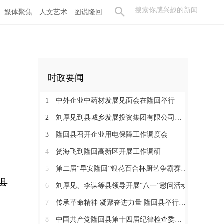
媒体聚焦
人文艺术
图说隆回
时政要闻
1
中外企业中药材发展见面会在隆回举行
2
刘厚见到县城乡发展投资集团有限公司调研
3
隆回县召开企业用电保障工作调度会
4
贺海飞到隆回高新区开展工作调研
5
第二届“早安隆回”银花百合杯厨艺争霸赛启动
县
6
刘厚见、李谋等县领导开展“八一”慰问活动
7
传承革命精神 凝聚奋进力量 隆回县举行纪念红军长征胜利90周年活动
8
中国共产党隆回县第十四届纪律检查委员会举行第一次全体会议