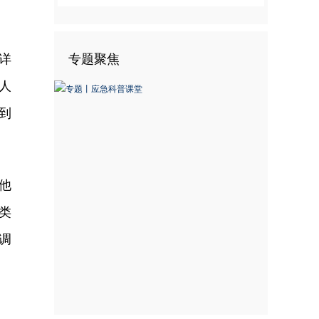
详
专题聚焦
人
到
他
类
调