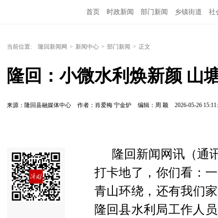
首页
时政新闻
部门新闻
乡镇街道
社
人文艺术
图说隆回
当前位置:
隆回新闻网
>
新闻中心
>
部门新闻
>
正文
隆回：小微水利焕新颜 山
来源：隆回县融媒体中心
作者：肖爱梅 宁金炉
编辑：周 颖
2026-05-26 15:11
隆回新闻网讯（通讯
打卡地了，你们看：一
青山环绕，还有我们家
隆回县水利局工作人员