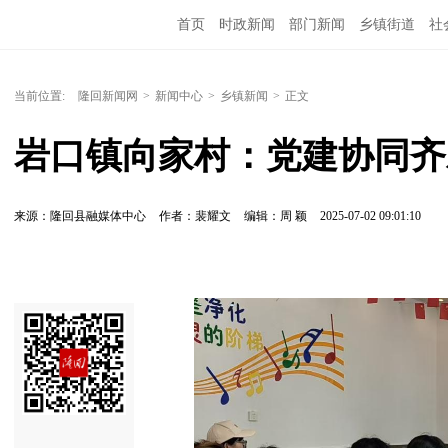
首页
时政新闻
部门新闻
乡镇街道
社
人文艺术
图说隆回
当前位置:
隆回新闻网
>
新闻中心
>
乡镇新闻
>
正文
岩口镇向家村：党建协同齐
来源：隆回县融媒体中心
作者：裴耀文
编辑：周 颖
2025-07-02 09:01:10