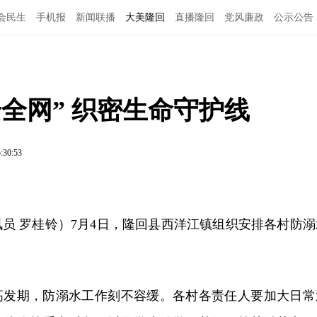
会民生
手机报
新闻联播
大美隆回
直播隆回
党风廉政
公示公告
全网” 织密生命守护线
:30:53
员 罗桂铃）7月4日，隆回县西洋江镇组织安排各村防溺
高发期，防溺水工作刻不容缓。各村
各责任人要加大日常