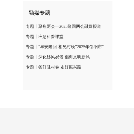
融媒专题
专题丨聚焦两会—2025隆回两会融媒报道
专题丨应急科普课堂
专题丨“早安隆回·相见村晚”2025年邵阳市“我们的节日·春节”村晚示范展示活动
专题丨深化移风易俗 倡树文明新风
专题丨答好驻村卷 走好振兴路