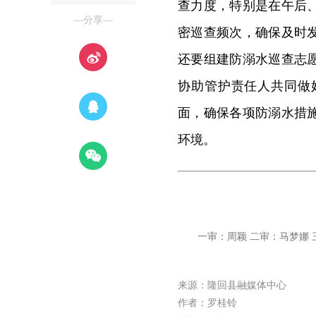
查力度，特别是在午后
—分享—
密巡查频次，确保及时
还要
组建防溺水巡查志
协助管护
责任人共同做
面
，确保各项防溺水措
环境。
一审：周颖 二审：马梦娜 
来源：隆回县融媒体中心
作者：罗桂铃