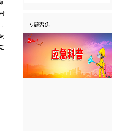
加
村
专题聚焦
，
局
活