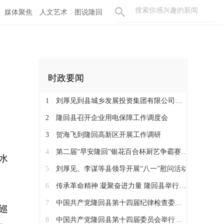
媒体聚焦
人文艺术
图说隆回
时政要闻
1
刘厚见到县城乡发展投资集团有限公司调研
2
隆回县召开企业用电保障工作调度会
3
贺海飞到隆回高新区开展工作调研
4
第二届“早安隆回”银花百合杯厨艺争霸赛启动
水
5
刘厚见、李谋等县领导开展“八一”慰问活动
6
传承革命精神 凝聚奋进力量 隆回县举行纪念红军长征胜利90周年活动
7
中国共产党隆回县第十四届纪律检查委员会举行第一次全体会议
巡
8
中国共产党隆回县第十四届委员会举行第一次全体会议