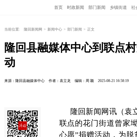
首页
时政新闻
部门新闻
乡镇街道
社
人文艺术
图说隆回
当前位置:
隆回新闻网
>
新闻中心
>
部门新闻
>
正文
隆回县融媒体中心到联点村
动
来源：隆回县融媒体中心
作者：袁立龙
编辑：周 颖
2025-08-21 16:58:19
隆回新闻网讯（袁立
联点的花门街道曾家坳
心愿”捐赠活动，为脱