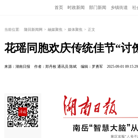
首页
时政新闻
部门新闻
乡镇街道
社
人文艺术
图说隆回
当前位置:
隆回新闻网
>
融媒聚焦
>
媒体聚焦
>
正文
花瑶同胞欢庆传统佳节“讨
来源：湖南日报
作者：郑丹枚 通讯员 陈斌
编辑：罗勇军
2025-09-01 09:15:29