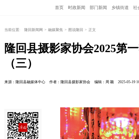
首页
时政新闻
部门新闻
乡镇街道
社
人文艺术
图说隆回
当前位置:
隆回新闻网
>
融媒聚焦
>
图说隆回
>
正文
隆回县摄影家协会2025第
（三）
来源：隆回县融媒体中心
作者：隆回县摄影家协会
编辑：周 颖
2025-05-19 1