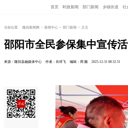
首页
时政新闻
部门新闻
乡镇街道
社
人文艺术
图说隆回
当前位置:
隆回新闻网
>
新闻中心
>
部门新闻
>
正文
邵阳市全民参保集中宣传活
来源：隆回县融媒体中心
作者：肖祥飞
编辑：周 颖
2025-12-31 08:32:51