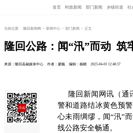
首页
时政新闻
部门新闻
乡镇街道
社
人文艺术
图说隆回
当前位置:
隆回新闻网
>
新闻中心
>
部门新闻
>
正文
隆回公路：闻“汛”而动  
来源：隆回县融媒体中心
作者：廖巍
编辑：杨晓
2025-04-01 12:48:37
隆回新闻网讯（通
警和道路结冰黄色预警
心未雨绸缪，闻“汛”
线公路安全畅通。